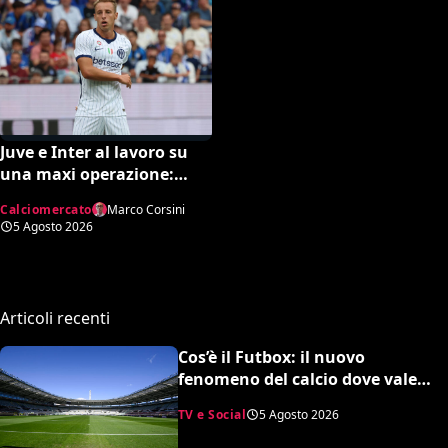
Juve e Inter al lavoro su
una maxi operazione:
Nico Gonzalez in
Calciomercato
Marco Corsini
nerazzurro, Frattesi a
5 Agosto 2026
Torino
Articoli recenti
Cos’è il Futbox: il nuovo
fenomeno del calcio dove vale
quasi tutto e scoppiano le risse
TV e Social
5 Agosto 2026