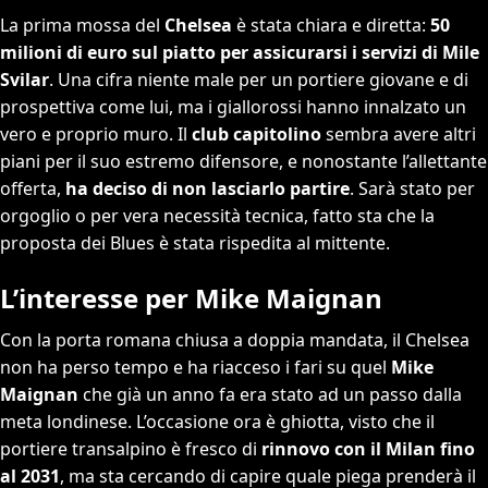
La prima mossa del
Chelsea
è stata chiara e diretta:
50
milioni di euro sul piatto per assicurarsi i servizi di Mile
Svilar
. Una cifra niente male per un portiere giovane e di
prospettiva come lui, ma i giallorossi hanno innalzato un
vero e proprio muro. Il
club capitolino
sembra avere altri
piani per il suo estremo difensore, e nonostante l’allettante
offerta,
ha deciso di non lasciarlo partire
. Sarà stato per
orgoglio o per vera necessità tecnica, fatto sta che la
proposta dei Blues è stata rispedita al mittente.
L’interesse per Mike Maignan
Con la porta romana chiusa a doppia mandata, il Chelsea
non ha perso tempo e ha riacceso i fari su quel
Mike
Maignan
che già un anno fa era stato ad un passo dalla
meta londinese. L’occasione ora è ghiotta, visto che il
portiere transalpino è fresco di
rinnovo con il Milan fino
al 2031
, ma sta cercando di capire quale piega prenderà il