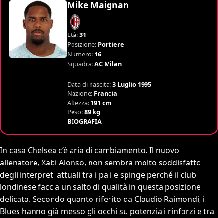
Mike Maignan
Età:
31
Posizione:
Portiere
Numero:
16
Squadra:
AC Milan
Data di nascita:
3 Luglio 1995
Nazione:
Francia
Altezza:
191 cm
Peso:
89 kg
BIOGRAFIA
In casa Chelsea c’è aria di cambiamento. Il nuovo
allenatore, Xabi Alonso, non sembra molto soddisfatto
degli interpreti attuali tra i pali e spinge perché il club
londinese faccia un salto di qualità in questa posizione
delicata. Secondo quanto riferito da Claudio Raimondi, i
Blues hanno già messo gli occhi su potenziali rinforzi e tra