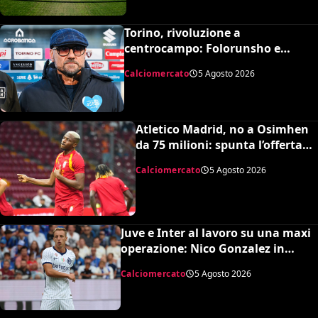
Torino, rivoluzione a
centrocampo: Folorunsho e
Sulemana in cima alla lista di
Calciomercato
5 Agosto 2026
Petrachi
Atletico Madrid, no a Osimhen
da 75 milioni: spunta l’offerta
del Tottenham
Calciomercato
5 Agosto 2026
Juve e Inter al lavoro su una maxi
operazione: Nico Gonzalez in
nerazzurro, Frattesi a Torino
Calciomercato
5 Agosto 2026