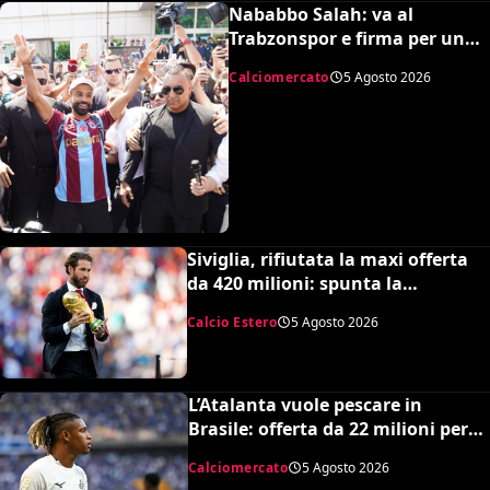
Nababbo Salah: va al
Trabzonspor e firma per una
cifra monstre
Calciomercato
5 Agosto 2026
Siviglia, rifiutata la maxi offerta
da 420 milioni: spunta la
spiazzante clausola “anti-Ramos”
Calcio Estero
5 Agosto 2026
L’Atalanta vuole pescare in
Brasile: offerta da 22 milioni per
Danilo, il Botafogo ne vuole 35
Calciomercato
5 Agosto 2026