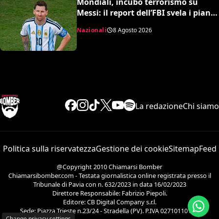
Mondiali, incubo terrorismo su
Messi: il report dell’FBI svela i piani
sventati durante la Coppa del
Nazionali
8 Agosto 2026
Mondo
La redazione
Chi siamo
Politica sulla riservatezza
Gestione dei cookie
Sitemap
Feed
@Copyright 2010 Chiamarsi Bomber
Chiamarsibomber.com - Testata giornalistica online registrata presso il
Tribunale di Pavia con n. 632/2023 in data 16/02/2023
Direttore Responsabile: Fabrizio Piepoli.
Editore: CB Digital Company s.r.l.
Sede: Piazza Trieste n.23/24 - Stradella (PV). P.IVA 02710110186.
Change privacy settings