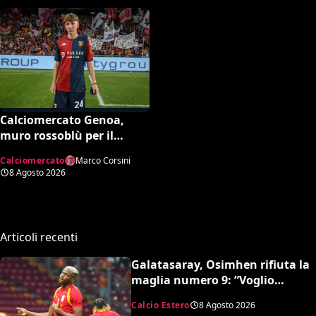
Calciomercato Genoa,
muro rossoblù per il
talento Scaglione: no
Calciomercato
Marco Corsini
all’offerta da un milione
8 Agosto 2026
del Borussia Dortmund
Articoli recenti
Galatasaray, Osimhen rifiuta la
maglia numero 9: “Voglio
continuare con il 45”
Calcio Estero
8 Agosto 2026