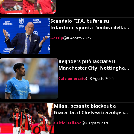
Scandalo FIFA, bufera su
Infantino: spunta l’ombra della
presunta amante pagata dalla
Gossip
8 Agosto 2026
UEFA
Reijnders può lasciare il
Manchester City: Nottingham
Forest in pressing
Calciomercato
8 Agosto 2026
Milan, pesante blackout a
Giacarta: il Chelsea travolge i
rossoneri 3-0 in amichevole
Calcio italiano
8 Agosto 2026