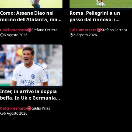
Como: Assane Diao nel
Roma, Pellegrini a un
mirino dell’Atalanta, ma
passo dal rinnovo: i
per Fabregas non è in
dettagli dell’accordo
Calciomercato
Stefano Ferrera
Calciomercato
Stefano Ferrera
uscita
6 Agosto 2026
6 Agosto 2026
Inter, in arrivo la doppia
beffa. In Uk e Germania
sicuri: “Romero all’Atletico
Calciomercato
Giulio Piras
e Diaby al Bayer”
6 Agosto 2026