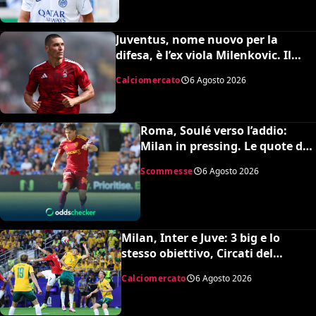
Juventus, nome nuovo per la
difesa, è l’ex viola Milenkovic. Il
Nottingham chiede quasi 30
Calciomercato
6 Agosto 2026
milioni
Roma, Soulé verso l’addio:
Milan in pressing. Le quote dei
bookmakers
Scommesse
6 Agosto 2026
Milan, Inter e Juve: 3 big e lo
stesso obiettivo, Circati del
Parma. La richiesta è di 35 milioni
Calciomercato
6 Agosto 2026