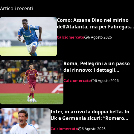
Articoli recenti
Como: Assane Diao nel mirino
dell’Atalanta, ma per Fabregas
non è in uscita
Calciomercato
6 Agosto 2026
Roma, Pellegrini a un passo
dal rinnovo: i dettagli
dell’accordo
Calciomercato
6 Agosto 2026
Inter, in arrivo la doppia beffa. In
Uk e Germania sicuri: “Romero
all’Atletico e Diaby al Bayer”
Calciomercato
6 Agosto 2026