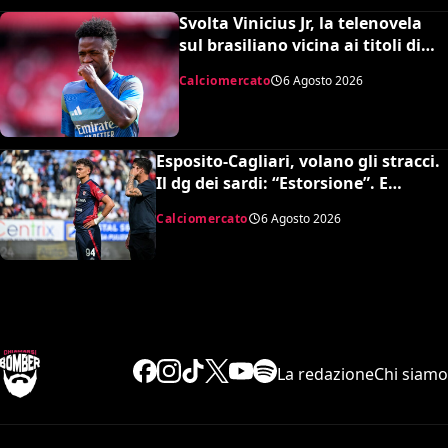
Svolta Vinicius Jr, la telenovela
sul brasiliano vicina ai titoli di
coda: accordo monstre
Calciomercato
6 Agosto 2026
Esposito-Cagliari, volano gli stracci.
Il dg dei sardi: “Estorsione”. E
l’agente risponde in maniera
Calciomercato
6 Agosto 2026
durissima
La redazione
Chi siamo