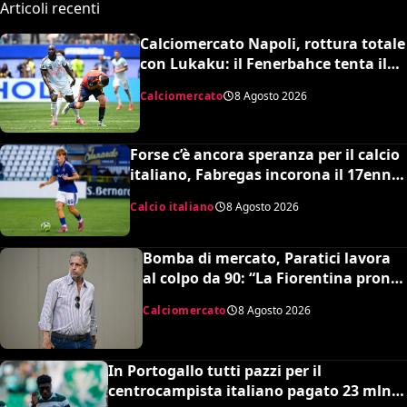
Articoli recenti
Calciomercato Napoli, rottura totale
con Lukaku: il Fenerbahce tenta il
blitz ma c’è il nodo clausola Chelsea
Calciomercato
8 Agosto 2026
Forse c’è ancora speranza per il calcio
italiano, Fabregas incorona il 17enne
Riccardo Cassano: “È come Pirlo e
Calcio italiano
8 Agosto 2026
Busquets”
Bomba di mercato, Paratici lavora
al colpo da 90: “La Fiorentina pronta
a un grosso esborso economico”
Calciomercato
8 Agosto 2026
In Portogallo tutti pazzi per il
centrocampista italiano pagato 23 mln