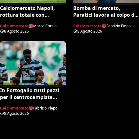
Calciomercato Napoli,
Bomba di mercato,
rottura totale con
Paratici lavora al colpo da
Lukaku: il Fenerbahce
90: “La Fiorentina pronta
Calciomercato
Marco Corsini
Calciomercato
Fabrizio Piepoli
tenta il blitz ma c’è il nodo
a un grosso esborso
8 Agosto 2026
8 Agosto 2026
clausola Chelsea
economico”
In Portogallo tutti pazzi
per il centrocampista
italiano pagato 23 mln ma
Calciomercato
Fabrizio Piepoli
snobbato dalla Nazionale
8 Agosto 2026
maggiore e dalla Serie A:
lo strano caso di Issa
Doumbia