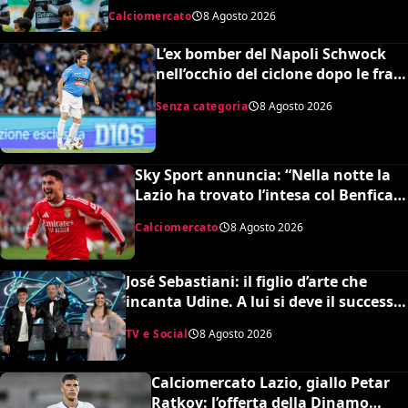
ma snobbato dalla Nazionale maggiore e
Calciomercato
8 Agosto 2026
dalla Serie A: lo strano caso di Issa
Doumbia
L’ex bomber del Napoli Schwock
nell’occhio del ciclone dopo le frasi
shock su Mario Roggero
Senza categoria
8 Agosto 2026
Sky Sport annuncia: “Nella notte la
Lazio ha trovato l’intesa col Benfica
per Ivanovic. Si attende il sì del
Calciomercato
8 Agosto 2026
giocatore”
José Sebastiani: il figlio d’arte che
incanta Udine. A lui si deve il successo
del Festival di Sanremo, ora sogna il
TV e Social
8 Agosto 2026
debutto in Serie A
Calciomercato Lazio, giallo Petar
Ratkov: l’offerta della Dinamo