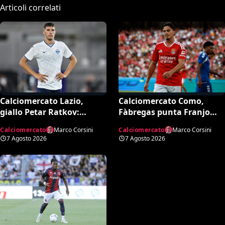
Articoli correlati
Calciomercato Lazio,
Calciomercato Como,
giallo Petar Ratkov:
Fàbregas punta Franjo
l’offerta della Dinamo
Ivanović per l’attacco: il
Calciomercato
Marco Corsini
Calciomercato
Marco Corsini
Mosca e la smentita
punto sulla trattativa
7 Agosto 2026
7 Agosto 2026
dell’agente