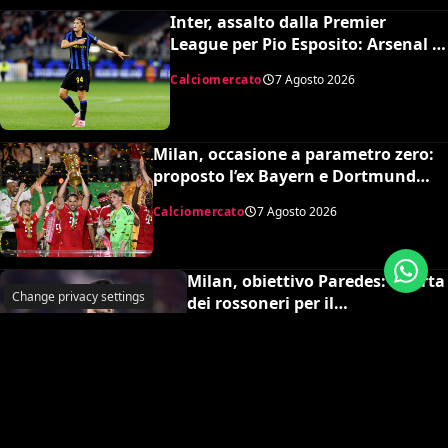
Inter, assalto dalla Premier
League per Pio Esposito: Arsenal e
United pronti al maxi rilancio
Calciomercato
7 Agosto 2026
Milan, occasione a parametro zero:
proposto l’ex Bayern e Dortmund
Raphaël Guerreiro per il nuovo
Calciomercato
7 Agosto 2026
modulo
Milan, obiettivo Paredes: offerta
Change privacy settings
dei rossoneri per il
centrocampista argentino
Calciomercato
7 Agosto 2026