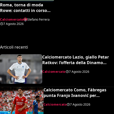
Roma, torna di moda
Rowe: contatti in corso
con il Bologna
Calciomercato
Stefano Ferrera
7 Agosto 2026
Articoli recenti
Calciomercato Lazio, giallo Petar
Ratkov: l’offerta della Dinamo
Mosca e la smentita dell’agente
Calciomercato
7 Agosto 2026
Calciomercato Como, Fàbregas
punta Franjo Ivanović per
l’attacco: il punto sulla trattativa
Calciomercato
7 Agosto 2026