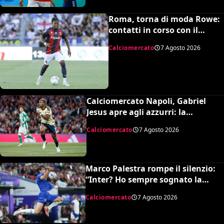
Roma, torna di moda Rowe:
contatti in corso con il
Bologna
Calciomercato
7 Agosto 2026
Calciomercato Napoli, Gabriel
Jesus apre agli azzurri: la
situazione e il prezzo dell’Arsenal
Calciomercato
7 Agosto 2026
Marco Palestra rompe il silenzio:
“Inter? Ho sempre sognato la
Premier League e il Chelsea”
Calciomercato
7 Agosto 2026