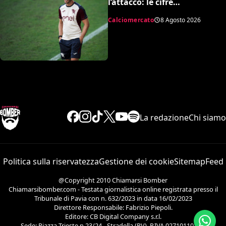
l’attacco: le cifre
dell’operazione
Calciomercato
8 Agosto 2026
La redazione
Chi siamo
Politica sulla riservatezza
Gestione dei cookie
Sitemap
Feed
@Copyright 2010 Chiamarsi Bomber
Chiamarsibomber.com - Testata giornalistica online registrata presso il
Tribunale di Pavia con n. 632/2023 in data 16/02/2023
Direttore Responsabile: Fabrizio Piepoli.
Editore: CB Digital Company s.r.l.
Sede: Piazza Trieste n.23/24 - Stradella (PV). P.IVA 02710110186.