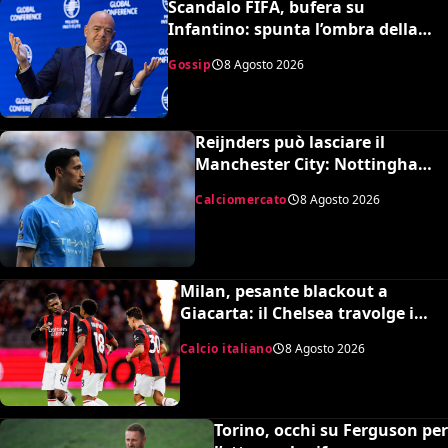
Scandalo FIFA, bufera su
Infantino: spunta l’ombra della
presunta amante pagata dalla
Gossip
8 Agosto 2026
UEFA
Reijnders può lasciare il
Manchester City: Nottingham
Forest in pressing
Calciomercato
8 Agosto 2026
Milan, pesante blackout a
Giacarta: il Chelsea travolge i
rossoneri 3-0 in amichevole
Calcio italiano
8 Agosto 2026
Torino, occhi su Ferguson per