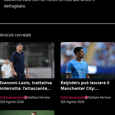
dettagliato.
Articoli correlati
Ivanovic-Lazio, trattativa
Reijnders può lasciare il
interrotta: l’attaccante
Manchester City:
croato rifiuta il
Nottingham Forest in
Calciomercato
Stefano Ferrera
Calciomercato
Stefano Ferrera
trasferimento
pressing
8 Agosto 2026
8 Agosto 2026