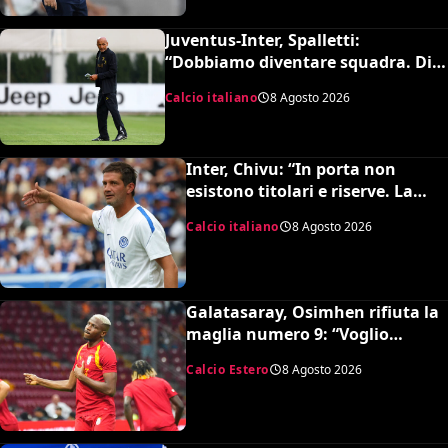
Juventus-Inter, Spalletti:
“Dobbiamo diventare squadra. Di
Gregorio? Cose che possono
Calcio italiano
8 Agosto 2026
capitare”
Inter, Chivu: “In porta non
esistono titolari e riserve. La
Juve è forte dirà la sua”
Calcio italiano
8 Agosto 2026
Galatasaray, Osimhen rifiuta la
maglia numero 9: “Voglio
continuare con il 45”
Calcio Estero
8 Agosto 2026