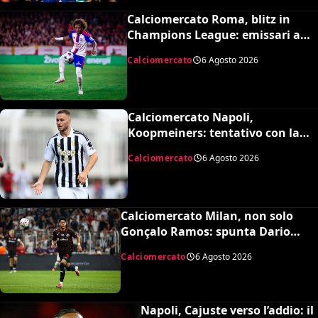
Calciomercato Roma, blitz in
Champions League: emissari a
Lione per Malick Fofana
Calciomercato
6 Agosto 2026
Calciomercato Napoli,
Koopmeiners: tentativo con la
Juventus, la cifra per chiudere
Calciomercato
6 Agosto 2026
Calciomercato Milan, non solo
Gonçalo Ramos: spunta Dario
Osorio per l’attacco di Amorim
Calciomercato
6 Agosto 2026
Napoli, Cajuste verso l’addio: il