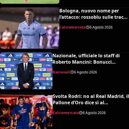
Bologna, nuovo nome per
l’attacco: rossoblu sulle tracce
di Piccoli
Calciomercato
6 Agosto 2026
Nazionale, ufficiale lo staff di
Roberto Mancini: Bonucci
collaboratore, Bollini vice
Nazionali
6 Agosto 2026
Svolta Rodri: no al Real Madrid, il
Pallone d’Oro dice sì al
Barcellona per 50 milioni
Calciomercato
6 Agosto 2026