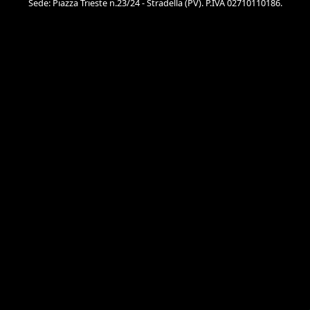
Sede: Piazza Trieste n.23/24 - Stradella (PV). P.IVA 02710110186.