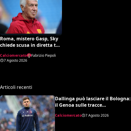
Roma, mistero Gasp, Sky
chiede scusa in diretta tv:
“Non dipende né da noi né
Calciomercato
Fabrizio Piepoli
da lui”. Colpo a sorpresa
7 Agosto 2026
in arrivo?
Articoli recenti
Dallinga può lasciare il Bologna:
il Genoa sulle tracce
dell’attaccante olandese
Calciomercato
7 Agosto 2026