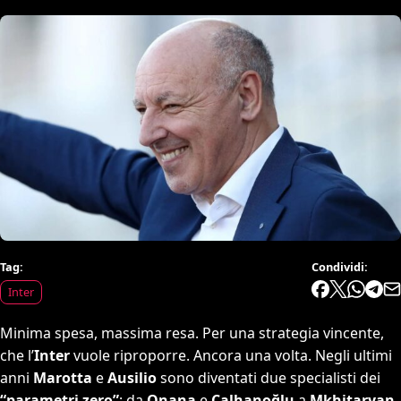
Tag:
Condividi:
Inter
Minima spesa, massima resa. Per una strategia vincente,
che l’
Inter
vuole riproporre. Ancora una volta. Negli ultimi
anni
Marotta
e
Ausilio
sono diventati due specialisti dei
“parametri zero”
: da
Onana
e
Çalhanoğlu
a
Mkhitaryan