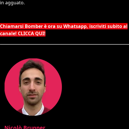
in agguato.
Chiamarsi Bomber è ora su Whatsapp, iscriviti subito al
canale! CLICCA QUI!
Nicolò Brunner