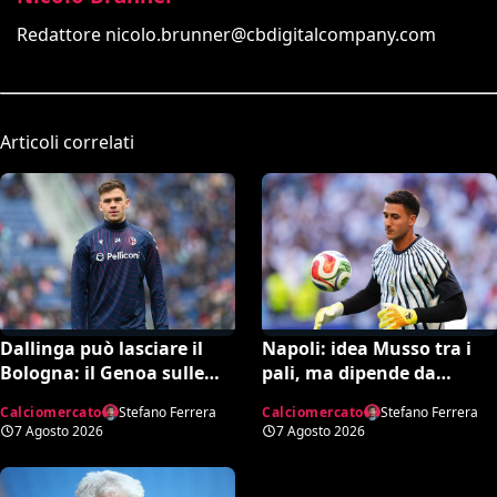
Redattore
nicolo.brunner@cbdigitalcompany.com
Articoli correlati
Dallinga può lasciare il
Napoli: idea Musso tra i
Bologna: il Genoa sulle
pali, ma dipende da
tracce dell’attaccante
Milinkovic-Savic
Calciomercato
Stefano Ferrera
Calciomercato
Stefano Ferrera
olandese
7 Agosto 2026
7 Agosto 2026