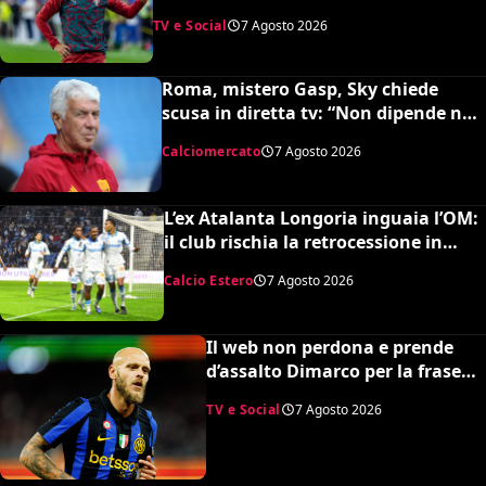
esperti stimano il valore complessivo
TV e Social
7 Agosto 2026
ed è da urlo
Roma, mistero Gasp, Sky chiede
scusa in diretta tv: “Non dipende né
da noi né da lui”. Colpo a sorpresa in
Calciomercato
7 Agosto 2026
arrivo?
L’ex Atalanta Longoria inguaia l’OM:
il club rischia la retrocessione in
Ligue 2 e svende tutti i suoi pezzi
Calcio Estero
7 Agosto 2026
pregiati
Il web non perdona e prende
d’assalto Dimarco per la frase
su Baresi (VIDEO)
TV e Social
7 Agosto 2026