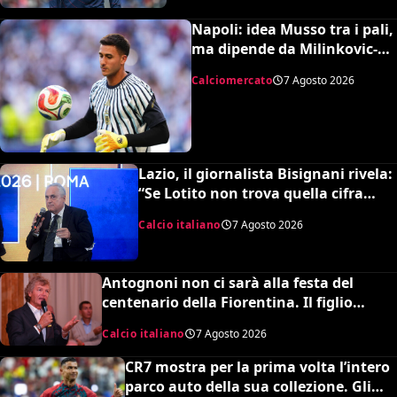
Napoli: idea Musso tra i pali,
ma dipende da Milinkovic-
Savic
Calciomercato
7 Agosto 2026
Lazio, il giornalista Bisignani rivela:
“Se Lotito non trova quella cifra
entro tale data il destino è segnato”
Calcio italiano
7 Agosto 2026
Antognoni non ci sarà alla festa del
centenario della Fiorentina. Il figlio
scrive una lettera al vetriolo a Commisso
Calcio italiano
7 Agosto 2026
jr. I motivi di questa scelta e cosa sta
succedendo
CR7 mostra per la prima volta l’intero
parco auto della sua collezione. Gli