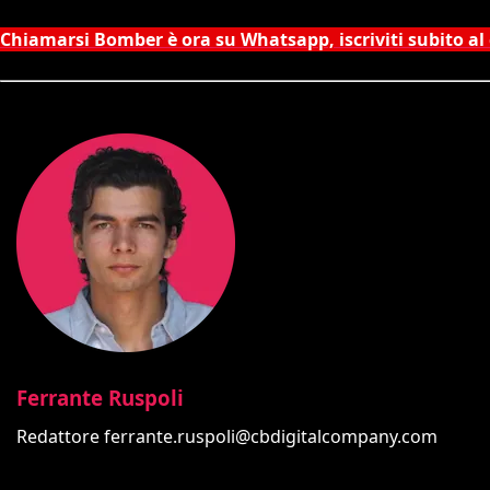
Chiamarsi Bomber è ora su Whatsapp, iscriviti subito al
Ferrante Ruspoli
Redattore
ferrante.ruspoli@cbdigitalcompany.com