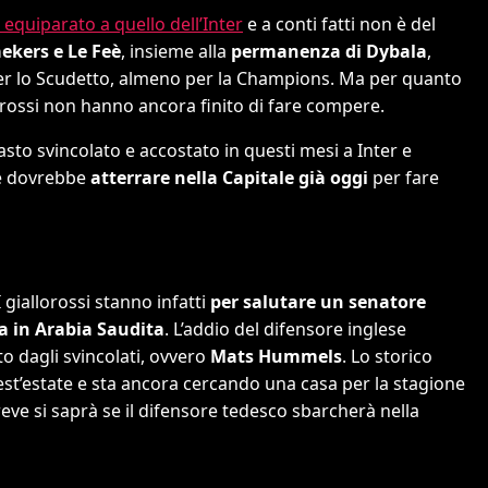
equiparato a quello dell’Inter
e a conti fatti non è del
ekers e Le Feè
, insieme alla
permanenza di Dybala
,
r lo Scudetto, almeno per la Champions. Ma per quanto
llorossi non hanno ancora finito di fare compere.
masto svincolato e accostato in questi mesi a Inter e
he dovrebbe
atterrare nella Capitale già oggi
per fare
iallorossi stanno infatti
per salutare un senatore
ya in Arabia Saudita
. L’addio del difensore inglese
to dagli svincolati, ovvero
Mats Hummels
. Lo storico
est’estate e sta ancora cercando una casa per la stagione
reve si saprà se il difensore tedesco sbarcherà nella