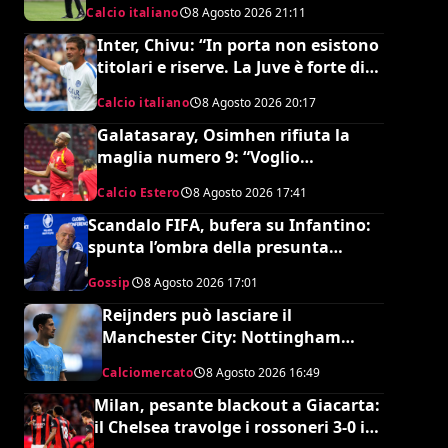
Calcio italiano
8 Agosto 2026
21:11
Inter, Chivu: “In porta non esistono
titolari e riserve. La Juve è forte dirà
la sua”
Calcio italiano
8 Agosto 2026
20:17
Galatasaray, Osimhen rifiuta la
maglia numero 9: “Voglio
continuare con il 45”
Calcio Estero
8 Agosto 2026
17:41
Scandalo FIFA, bufera su Infantino:
spunta l’ombra della presunta
amante pagata dalla UEFA
Gossip
8 Agosto 2026
17:01
Reijnders può lasciare il
Manchester City: Nottingham
Forest in pressing
Calciomercato
8 Agosto 2026
16:49
Milan, pesante blackout a Giacarta:
il Chelsea travolge i rossoneri 3-0 in