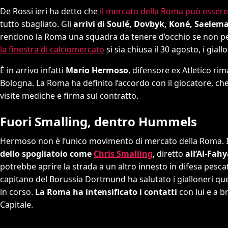
De Rossi ieri ha detto che
il mercato della Roma può essere 
tutto sbagliato. Gli
arrivi di Soulé, Dovbyk, Koné, Saelema
rendono la Roma una squadra da tenere d’occhio se non pe
la finestra di calciomercato
si sia chiusa il 30 agosto, i gia
È in arrivo infatti
Mario Hermoso
, difensore ex Atletico ri
Bologna. La Roma ha definito l’accordo con il giocatore, c
visite mediche e firma sul contratto.
Fuori Smalling, dentro Hummels
Hermoso non è l’unico movimento di mercato della Roma. I g
dello spogliatoio come
Chris Smalling
, diretto
all’Al-Fah
potrebbe aprire la strada a un altro innesto in difesa pesca
capitano del Borussia Dortmund ha salutato i gialloneri qu
in corso.
La Roma ha intensificato i contatti
con lui e a b
Capitale.