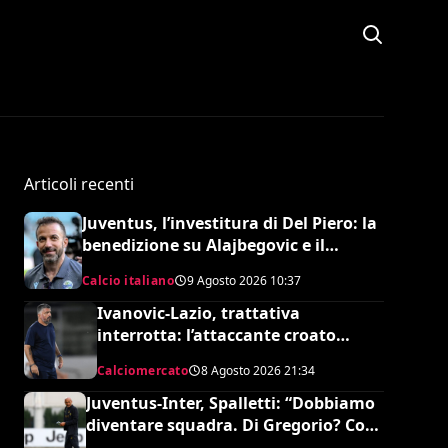
Articoli recenti
Juventus, l’investitura di Del Piero: la
benedizione su Alajbegovic e il
fattore Spalletti per il ritorno in alto
Calcio italiano
9 Agosto 2026
10:37
Ivanovic-Lazio, trattativa
interrotta: l’attaccante croato
rifiuta il trasferimento
Calciomercato
8 Agosto 2026
21:34
Juventus-Inter, Spalletti: “Dobbiamo
diventare squadra. Di Gregorio? Cose
che possono capitare”