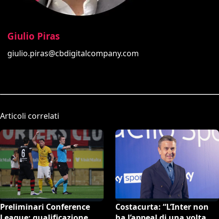
Giulio Piras
giulio.piras@cbdigitalcompany.com
Articoli correlati
Preliminari Conference
Costacurta: “L’Inter non
League: qualificazione
ha l’appeal di una volta, la