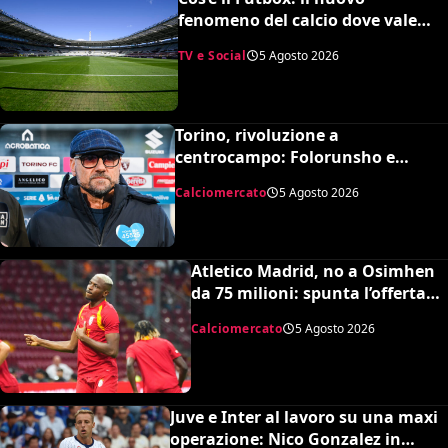
fenomeno del calcio dove vale
quasi tutto e scoppiano le risse
TV e Social
5 Agosto 2026
Torino, rivoluzione a
centrocampo: Folorunsho e
Sulemana in cima alla lista di
Calciomercato
5 Agosto 2026
Petrachi
Atletico Madrid, no a Osimhen
da 75 milioni: spunta l’offerta
del Tottenham
Calciomercato
5 Agosto 2026
Juve e Inter al lavoro su una maxi
operazione: Nico Gonzalez in