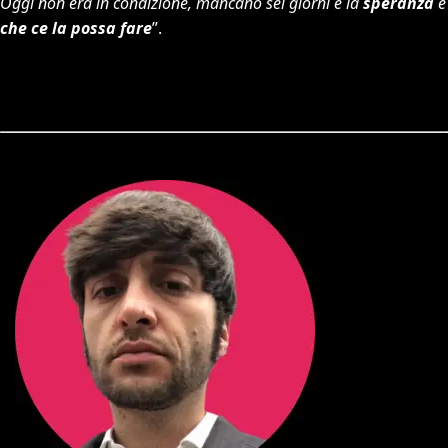
Oggi non era in condizione, mancano sei giorni e la
speranza
è
che ce la possa fare
”.