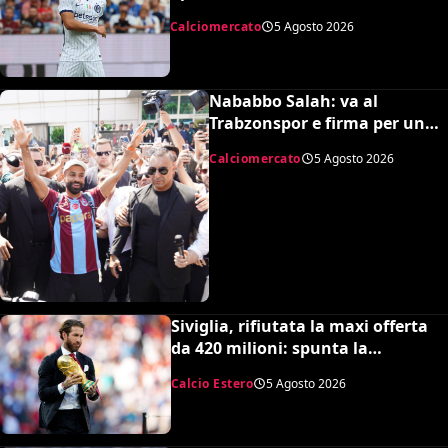
nerazzurro, Frattesi a Torino
Calciomercato
5 Agosto 2026
Nababbo Salah: va al
Trabzonspor e firma per una
cifra monstre
Calciomercato
5 Agosto 2026
Siviglia, rifiutata la maxi offerta
da 420 milioni: spunta la
spiazzante clausola “anti-Ramos”
Calcio Estero
5 Agosto 2026