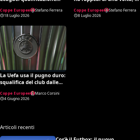
decisa da rigore
Juve tornerà in alto”. Poi
Coppe Europee
Stefano Ferrera
Coppe Europee
Stefano Ferrera
inesistente (VIDEO)
la bordata ad Allegri e
18 Luglio 2026
8 Luglio 2026
Mourinho
La Uefa usa il pugno duro:
squalifica del club dalle
competizioni europee
Coppe Europee
Marco Corsini
4 Giugno 2026
Articoli recenti
Cos’è il Futbox: il nuovo