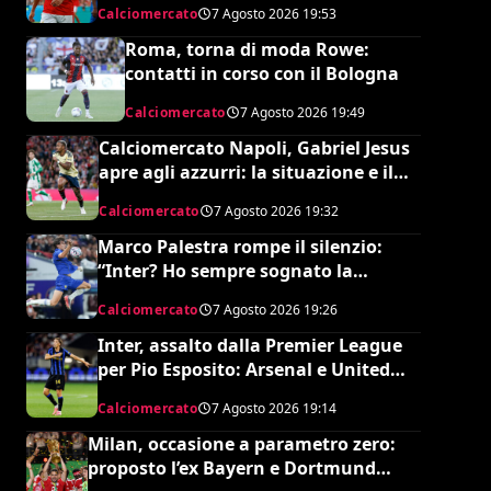
Calciomercato
7 Agosto 2026
19:53
Roma, torna di moda Rowe:
contatti in corso con il Bologna
Calciomercato
7 Agosto 2026
19:49
Calciomercato Napoli, Gabriel Jesus
apre agli azzurri: la situazione e il
prezzo dell’Arsenal
Calciomercato
7 Agosto 2026
19:32
Marco Palestra rompe il silenzio:
“Inter? Ho sempre sognato la
Premier League e il Chelsea”
Calciomercato
7 Agosto 2026
19:26
Inter, assalto dalla Premier League
per Pio Esposito: Arsenal e United
pronti al maxi rilancio
Calciomercato
7 Agosto 2026
19:14
Milan, occasione a parametro zero:
proposto l’ex Bayern e Dortmund