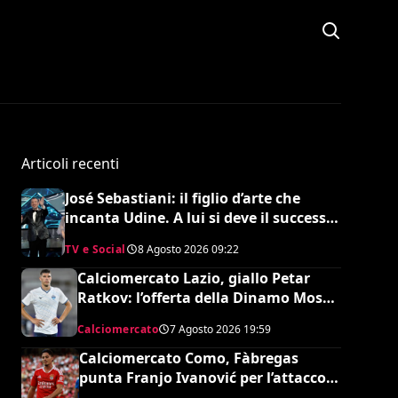
Articoli recenti
José Sebastiani: il figlio d’arte che
incanta Udine. A lui si deve il successo
del Festival di Sanremo, ora sogna il
TV e Social
8 Agosto 2026
09:22
debutto in Serie A
Calciomercato Lazio, giallo Petar
Ratkov: l’offerta della Dinamo Mosca
e la smentita dell’agente
Calciomercato
7 Agosto 2026
19:59
Calciomercato Como, Fàbregas
punta Franjo Ivanović per l’attacco:
il punto sulla trattativa