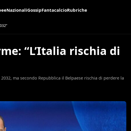
pee
Nazionali
Gossip
Fantacalcio
Rubriche
2032”
me: “L’Italia rischia di
l 2032, ma secondo Repubblica il Belpaese rischia di perdere la