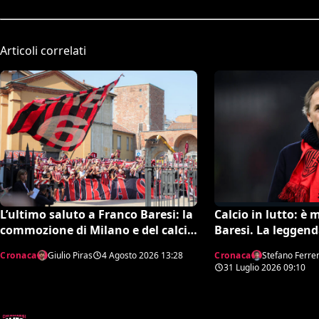
Articoli correlati
L’ultimo saluto a Franco Baresi: la
Calcio in lutto: è
commozione di Milano e del calcio
Baresi. La leggend
per il suo eterno Capitano
aveva 66 anni
Cronaca
Giulio Piras
4 Agosto 2026
13:28
Cronaca
Stefano Ferre
31 Luglio 2026
09:10