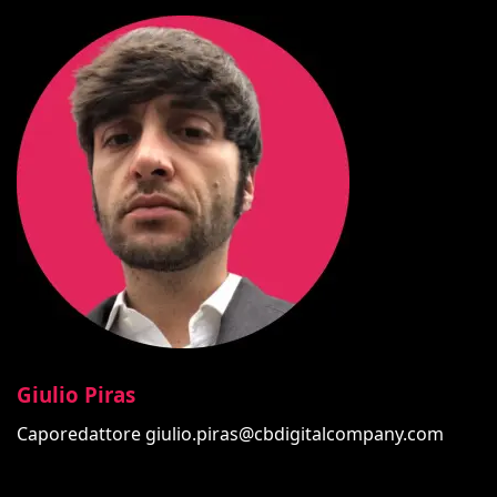
Giulio Piras
Caporedattore
giulio.piras@cbdigitalcompany.com