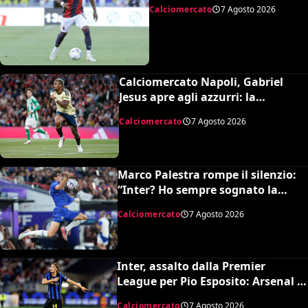
Calciomercato
7 Agosto 2026
Calciomercato Napoli, Gabriel
Jesus apre agli azzurri: la
situazione e il prezzo dell’Arsenal
Calciomercato
7 Agosto 2026
Marco Palestra rompe il silenzio:
“Inter? Ho sempre sognato la
Premier League e il Chelsea”
Calciomercato
7 Agosto 2026
Inter, assalto dalla Premier
League per Pio Esposito: Arsenal e
United pronti al maxi rilancio
Calciomercato
7 Agosto 2026