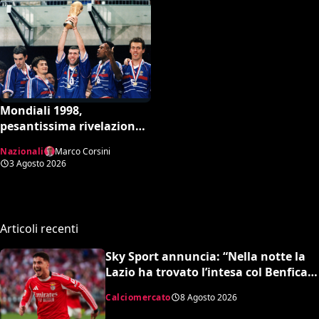
Mondiali 1998,
pesantissima rivelazione:
“Stop ai controlli
Nazionali
Marco Corsini
antidoping nei confronti
3 Agosto 2026
della Francia”
Articoli recenti
Sky Sport annuncia: “Nella notte la
Lazio ha trovato l’intesa col Benfica
per Ivanovic. Si attende il sì del
Calciomercato
8 Agosto 2026
giocatore”