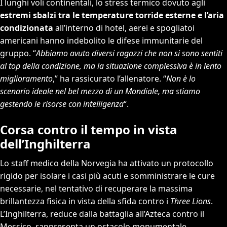
I lunghi voli continentali, lo stress termico dovuto agli
estremi sbalzi tra le temperature torride esterne e l’aria
condizionata
all’interno di hotel, aerei e spogliatoi
americani hanno indebolito le difese immunitarie del
gruppo. “
Abbiamo avuto diversi ragazzi che non si sono sentiti
al top della condizione, ma la situazione complessiva è in lento
miglioramento
,” ha rassicurato l’allenatore. “
Non è lo
scenario ideale nel bel mezzo di un Mondiale, ma stiamo
gestendo le risorse con intelligenza
“.
Corsa contro il tempo in vista
dell’Inghilterra
Lo staff medico della Norvegia ha attivato un protocollo
rigido per isolare i casi più acuti e somministrare le cure
necessarie, nel tentativo di recuperare la massima
brillantezza fisica in vista della sfida contro i
Three Lions
.
L’Inghilterra, reduce dalla battaglia all’Azteca contro il
Messico, rappresenta un ostacolo monumentale.