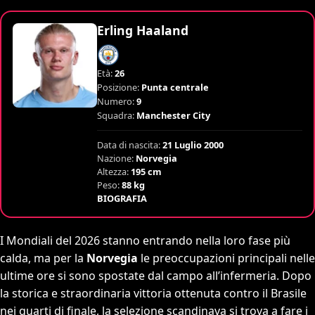
Erling Haaland
Età:
26
Posizione:
Punta centrale
Numero:
9
Squadra:
Manchester City
Data di nascita:
21 Luglio 2000
Nazione:
Norvegia
Altezza:
195 cm
Peso:
88 kg
BIOGRAFIA
I Mondiali del 2026 stanno entrando nella loro fase più
calda, ma per la
Norvegia
le preoccupazioni principali nelle
ultime ore si sono spostate dal campo all’infermeria. Dopo
la storica e straordinaria vittoria ottenuta contro il Brasile
nei quarti di finale, la selezione scandinava si trova a fare i