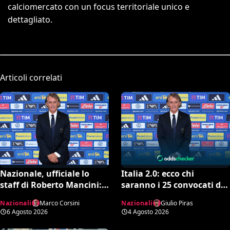
calciomercato con un focus territoriale unico e
dettagliato.
Articoli correlati
Nazionale, ufficiale lo
Italia 2.0: ecco chi
staff di Roberto Mancini:
saranno i 25 convocati di
Bonucci collaboratore,
Mancini secondo l’AI tra
Nazionali
Marco Corsini
Nazionali
Giulio Piras
Bollini vice
conferme e sorprese
6 Agosto 2026
4 Agosto 2026