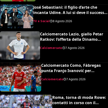
José Sebastiani: il figlio d’arte che
incanta Udine. A lui si deve il successo
del Festival di Sanremo, ora sogna il
TV e Social
8 Agosto 2026
debutto in Serie A
Calciomercato Lazio, giallo Petar
Ratkov: l’offerta della Dinamo
Mosca e la smentita dell’agente
Calciomercato
7 Agosto 2026
Calciomercato Como, Fàbregas
punta Franjo Ivanović per
l’attacco: il punto sulla trattativa
Calciomercato
7 Agosto 2026
Roma, torna di moda Rowe:
contatti in corso con il
Bologna