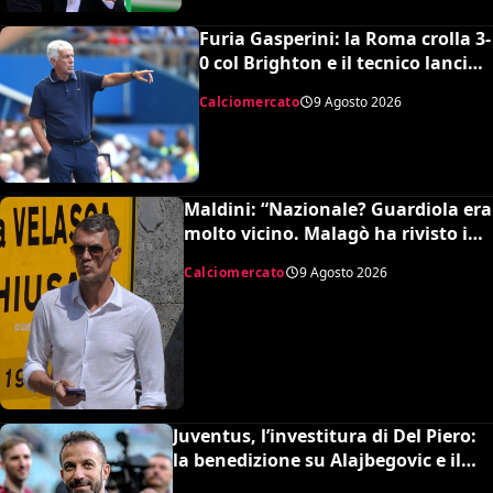
Furia Gasperini: la Roma crolla 3-
0 col Brighton e il tecnico lancia
l’allarme mercato
Calciomercato
9 Agosto 2026
Maldini: “Nazionale? Guardiola era
molto vicino. Malagò ha rivisto i
patti, dovevo dimettermi”
Calciomercato
9 Agosto 2026
Juventus, l’investitura di Del Piero:
la benedizione su Alajbegovic e il
fattore Spalletti per il ritorno in alto