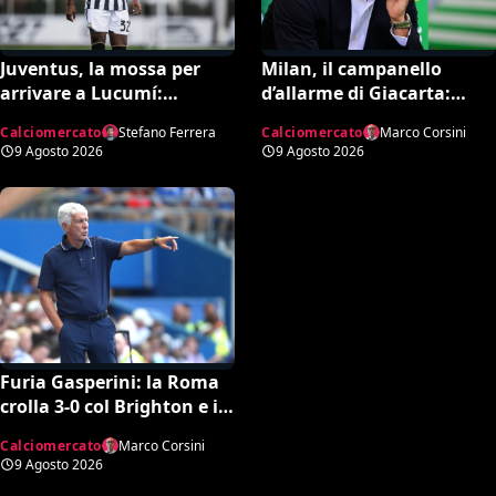
Juventus, la mossa per
Milan, il campanello
arrivare a Lucumí:
d’allarme di Giacarta:
possibile inserimento di
scatta l’ora delle uscite per
Calciomercato
Stefano Ferrera
Calciomercato
Marco Corsini
Cabal come contropartita
sbloccare Inacio e
9 Agosto 2026
9 Agosto 2026
Hojbjerg
Furia Gasperini: la Roma
crolla 3-0 col Brighton e il
tecnico lancia l’allarme
Calciomercato
Marco Corsini
mercato
9 Agosto 2026