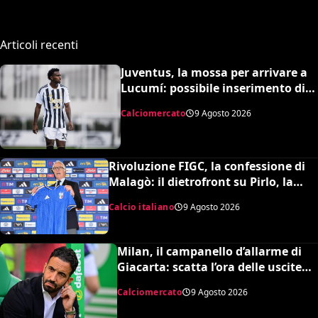
Articoli recenti
Juventus, la mossa per arrivare a
Lucumí: possibile inserimento di
Cabal come contropartita
Calciomercato
9 Agosto 2026
Rivoluzione FIGC, la confessione di
Malagò: il dietrofront su Pirlo, la
scelta Mancini e il nuovo volto
Calcio italiano
9 Agosto 2026
dell’Italia
Milan, il campanello d’allarme di
Giacarta: scatta l’ora delle uscite
per sbloccare Inacio e Hojbjerg
Calciomercato
9 Agosto 2026