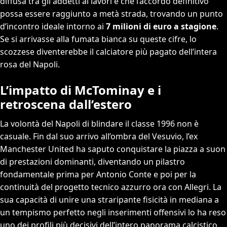
diffusa tra gli addetti ai lavori è che l’accordo definitivo
possa essere raggiunto a metà strada, trovando un punto
d’incontro ideale intorno ai
7 milioni di euro a stagione
.
Se si arrivasse alla fumata bianca su queste cifre, lo
scozzese diventerebbe il calciatore più pagato dell’intera
rosa del Napoli.
L’impatto di McTominay e i
retroscena dall’estero
La volontà del Napoli di blindare il classe 1996 non è
casuale. Fin dal suo arrivo all’ombra del Vesuvio, l’ex
Manchester United ha saputo conquistare la piazza a suon
di prestazioni dominanti, diventando un pilastro
fondamentale prima per Antonio Conte e poi per la
continuità del progetto tecnico azzurro ora con Allegri. La
sua capacità di unire una straripante fisicità in mediana a
un tempismo perfetto negli inserimenti offensivi lo ha reso
uno dei profili più decisivi dell’intero panorama calcistico