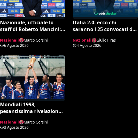
Nazionale, ufficiale lo
Italia 2.0: ecco chi
staff di Roberto Mancini:
saranno i 25 convocati di
Bonucci collaboratore,
Mancini secondo l’AI tra
Nazionali
Marco Corsini
Nazionali
Giulio Piras
Bollini vice
conferme e sorprese
6 Agosto 2026
4 Agosto 2026
Mondiali 1998,
pesantissima rivelazione:
“Stop ai controlli
Nazionali
Marco Corsini
antidoping nei confronti
3 Agosto 2026
della Francia”