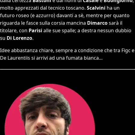
dalla certezza
Bastoni
e dai nomi di
Casale
e
Buongiorno
,
molto apprezzati dal tecnico toscano.
Scalvini
ha un
futuro roseo (e azzurro) davanti a sè, mentre per quanto
riguarda le fasce sulla corsia mancina
Dimarco
sarà il
titolare, con
Parisi
alle sue spalle; a destra nessun dubbio
su
Di Lorenzo
.
Idee abbastanza chiare, sempre a condizione che tra Figc e
De Laurentiis si arrivi ad una fumata bianca…