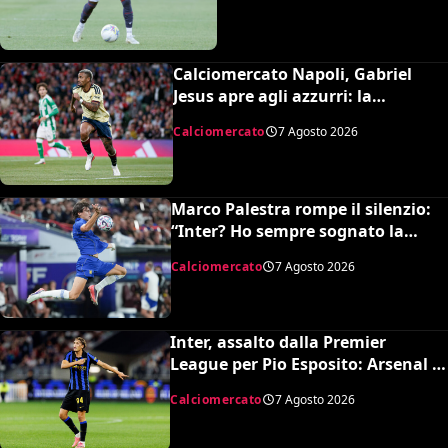
Calciomercato Napoli, Gabriel
Jesus apre agli azzurri: la
situazione e il prezzo dell’Arsenal
Calciomercato
7 Agosto 2026
Marco Palestra rompe il silenzio:
“Inter? Ho sempre sognato la
Premier League e il Chelsea”
Calciomercato
7 Agosto 2026
Inter, assalto dalla Premier
League per Pio Esposito: Arsenal e
United pronti al maxi rilancio
Calciomercato
7 Agosto 2026