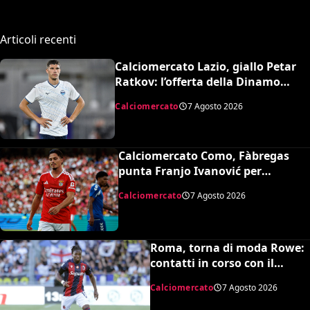
Articoli recenti
Calciomercato Lazio, giallo Petar
Ratkov: l’offerta della Dinamo
Mosca e la smentita dell’agente
Calciomercato
7 Agosto 2026
Calciomercato Como, Fàbregas
punta Franjo Ivanović per
l’attacco: il punto sulla trattativa
Calciomercato
7 Agosto 2026
Roma, torna di moda Rowe:
contatti in corso con il
Bologna
Calciomercato
7 Agosto 2026