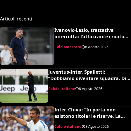
Articoli recenti
Ivanovic-Lazio, trattativa
interrotta: l’attaccante croato
rifiuta il trasferimento
Calciomercato
8 Agosto 2026
Juventus-Inter, Spalletti:
“Dobbiamo diventare squadra. Di
Gregorio? Cose che possono
Calcio italiano
8 Agosto 2026
capitare”
Inter, Chivu: “In porta non
esistono titolari e riserve. La
Juve è forte dirà la sua”
Calcio italiano
8 Agosto 2026