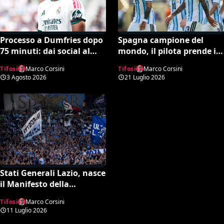
Processo a Dumfries dopo
Spagna campione del
75 minuti: dai social al
mondo, il pilota prende in
Real Madrid scoppia il
giro i tifosi dell’Argentina
Tifosi
Marco Corsini
Tifosi
Marco Corsini
caso virale
in volo: il video è virale
3 Agosto 2026
21 Luglio 2026
Stati Generali Lazio, nasce
il Manifesto della
Lazialità: scoppia la
Tifosi
Marco Corsini
polemica sulla scelta di
11 Luglio 2026
Gattuso