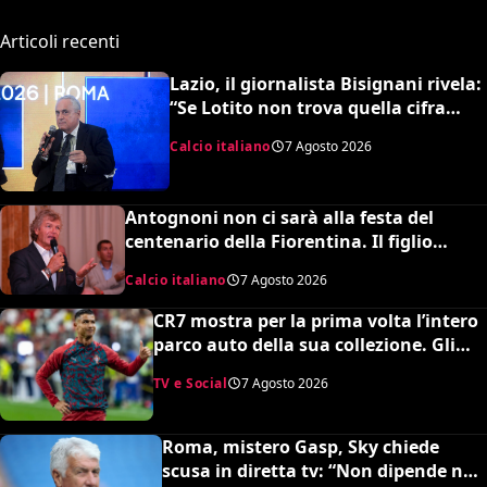
Articoli recenti
Lazio, il giornalista Bisignani rivela:
“Se Lotito non trova quella cifra
entro tale data il destino è segnato”
Calcio italiano
7 Agosto 2026
Antognoni non ci sarà alla festa del
centenario della Fiorentina. Il figlio
scrive una lettera al vetriolo a Commisso
Calcio italiano
7 Agosto 2026
jr. I motivi di questa scelta e cosa sta
succedendo
CR7 mostra per la prima volta l’intero
parco auto della sua collezione. Gli
esperti stimano il valore complessivo
TV e Social
7 Agosto 2026
ed è da urlo
Roma, mistero Gasp, Sky chiede
scusa in diretta tv: “Non dipende né