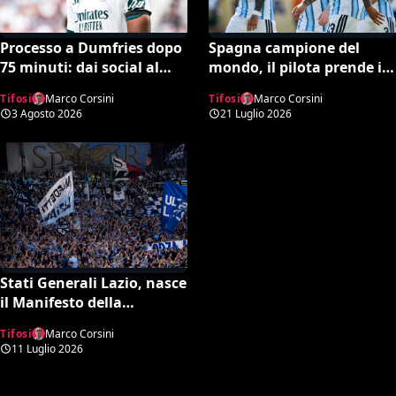
Processo a Dumfries dopo
Spagna campione del
75 minuti: dai social al
mondo, il pilota prende in
Real Madrid scoppia il
giro i tifosi dell’Argentina
Tifosi
Marco Corsini
Tifosi
Marco Corsini
caso virale
in volo: il video è virale
3 Agosto 2026
21 Luglio 2026
Stati Generali Lazio, nasce
il Manifesto della
Lazialità: scoppia la
Tifosi
Marco Corsini
polemica sulla scelta di
11 Luglio 2026
Gattuso