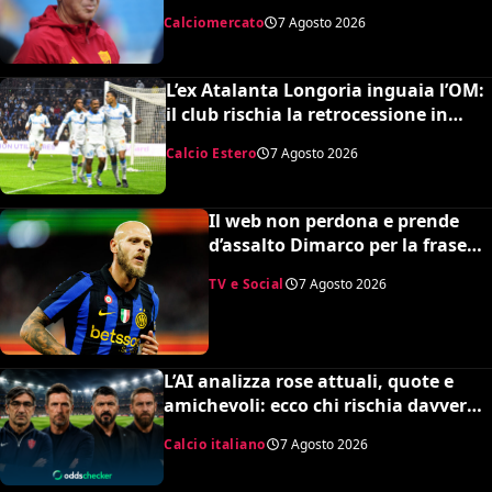
da noi né da lui”. Colpo a sorpresa in
Calciomercato
7 Agosto 2026
arrivo?
L’ex Atalanta Longoria inguaia l’OM:
il club rischia la retrocessione in
Ligue 2 e svende tutti i suoi pezzi
Calcio Estero
7 Agosto 2026
pregiati
Il web non perdona e prende
d’assalto Dimarco per la frase
su Baresi (VIDEO)
TV e Social
7 Agosto 2026
L’AI analizza rose attuali, quote e
amichevoli: ecco chi rischia davvero
di retrocedere. C’è anche
Calcio italiano
7 Agosto 2026
un’insospettabile