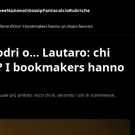
pee
Nazionali
Gossip
Fantacalcio
Rubriche
 Pallone d’Oro? I bookmakers hanno un chiaro favorito
odri o… Lautaro: chi
ro? I bookmakers hanno
duale più ambito: ecco chi è, secondo i siti di scommesse,