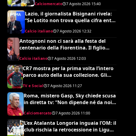
Calciomercato
7 Agosto 2026
15:40
Lazio, il giornalista Bisignani rivela:
“Se Lotito non trova quella cifra entro
tale data il destino è segnato”
Calcio italiano
7 Agosto 2026
12:32
Antognoni non ci sarà alla festa del
centenario della Fiorentina. Il figlio
scrive una lettera al vetriolo a
Calcio italiano
7 Agosto 2026
12:03
Commisso jr. I motivi di questa scelta e
cosa sta succedendo
CR7 mostra per la prima volta l’intero
parco auto della sua collezione. Gli
esperti stimano il valore complessivo
TV e Social
7 Agosto 2026
11:27
ed è da urlo
Roma, mistero Gasp, Sky chiede scusa
in diretta tv: “Non dipende né da noi
né da lui”. Colpo a sorpresa in arrivo?
Calciomercato
7 Agosto 2026
11:00
L’ex Atalanta Longoria inguaia l’OM: il
club rischia la retrocessione in Ligue 2