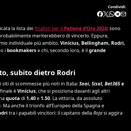
Condividi:
cata la lista dei
finalisti per il
Pallone d’Oro 2024
: sono
e probabilmente meriterebbero di vincerlo. Eppure,
emio individuale più ambito.
Vinícius, Bellingham, Rodri,
no i
bookmakers
e chi, secondo loro, è il
grande
ito, subito dietro Rodri
iti di scommesse più noti in Italia:
Snai, Sisal, Bet365 e
 finale è
Vinícius
, che si posiziona davanti agli altri
una
quota
di
1.40
e
1.50
. La vittoria, da assoluto
 Ma anche il trionfo all’Europeo della Spagna e
odri
tra i papabili vincitori: il capitano della
Roja
si aggira