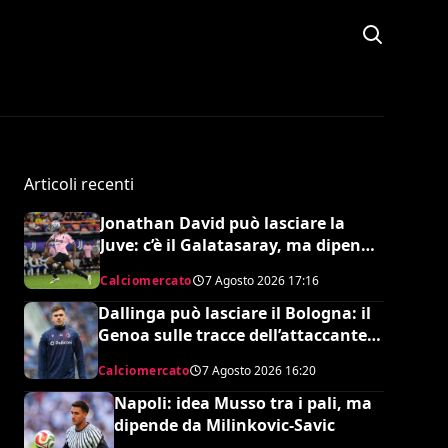
Articoli recenti
Jonathan David può lasciare la
Juve: c’è il Galatasaray, ma dipende
da Leao
Calciomercato
7 Agosto 2026
17:16
Dallinga può lasciare il Bologna: il
Genoa sulle tracce dell’attaccante
olandese
Calciomercato
7 Agosto 2026
16:20
Napoli: idea Musso tra i pali, ma
dipende da Milinkovic-Savic