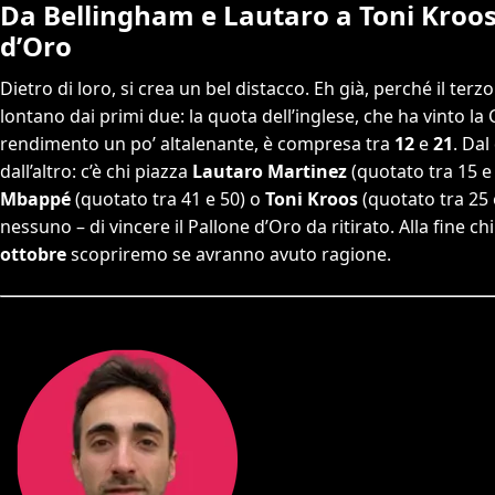
Da Bellingham e Lautaro a Toni Kroos: 
d’Oro
Dietro di loro, si crea un bel distacco. Eh già, perché il terz
lontano dai primi due: la quota dell’inglese, che ha vinto l
rendimento un po’ altalenante, è compresa tra
12
e
21
. Dal
dall’altro: c’è chi piazza
Lautaro Martinez
(quotato tra 15 e 
Mbappé
(quotato tra 41 e 50) o
Toni Kroos
(quotato tra 25 
nessuno – di vincere il Pallone d’Oro da ritirato. Alla fine ch
ottobre
scopriremo se avranno avuto ragione.