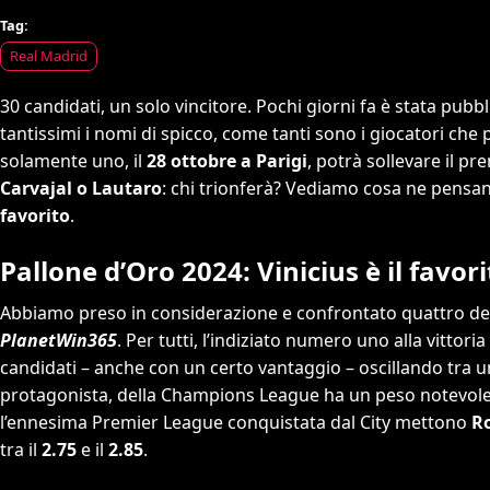
Tag:
Real Madrid
30 candidati, un solo vincitore. Pochi giorni fa è stata pubbli
tantissimi i nomi di spicco, come tanti sono i giocatori ch
solamente uno, il
28 ottobre a Parigi
, potrà sollevare il pr
Carvajal o Lautaro
: chi trionferà? Vediamo cosa ne pensa
favorito
.
Pallone d’Oro 2024: Vinicius è il favor
Abbiamo preso in considerazione e confrontato quattro dei s
PlanetWin365
. Per tutti, l’indiziato numero uno alla vittoria
candidati – anche con un certo vantaggio – oscillando tra 
protagonista, della Champions League ha un peso notevole.
l’ennesima Premier League conquistata dal City mettono
R
tra il
2.75
e il
2.85
.