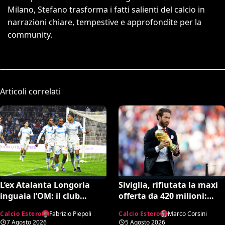
Milano, Stefano trasforma i fatti salienti del calcio in
narrazioni chiare, tempestive e approfondite per la
community.
Articoli correlati
L’ex Atalanta Longoria
Siviglia, rifiutata la maxi
inguaia l’OM: il club
offerta da 420 milioni:
rischia la retrocessione in
spunta la spiazzante
Calcio Estero
Fabrizio Piepoli
Calcio Estero
Marco Corsini
Ligue 2 e svende tutti i
clausola “anti-Ramos”
7 Agosto 2026
5 Agosto 2026