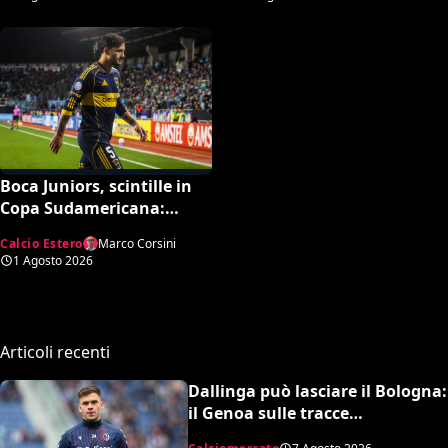
suoi pezzi pregiati
Boca Juniors, scintille in
Copa Sudamericana:
spintone tra l’arbitro
Calcio Estero
Marco Corsini
Roldán e Paredes
1 Agosto 2026
Articoli recenti
Dallinga può lasciare il Bologna:
il Genoa sulle tracce
dell’attaccante olandese