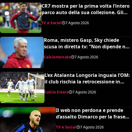
succedendo
CR7 mostra per la prima volta l’intero
parco auto della sua collezione. Gli
esperti stimano il valore complessivo
TV e Social
7 Agosto 2026
ed è da urlo
Roma, mistero Gasp, Sky chiede
scusa in diretta tv: “Non dipende né
da noi né da lui”. Colpo a sorpresa in
Calciomercato
7 Agosto 2026
arrivo?
L’ex Atalanta Longoria inguaia l’OM:
il club rischia la retrocessione in
Ligue 2 e svende tutti i suoi pezzi
Calcio Estero
7 Agosto 2026
pregiati
Il web non perdona e prende
d’assalto Dimarco per la frase
su Baresi (VIDEO)
TV e Social
7 Agosto 2026