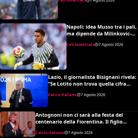
Calciomercato
7 Agosto 2026
Napoli: idea Musso tra i pali,
ma dipende da Milinkovic-
Savic
Calciomercato
7 Agosto 2026
Lazio, il giornalista Bisignani rivela:
“Se Lotito non trova quella cifra
entro tale data il destino è segnato”
Calcio italiano
7 Agosto 2026
Antognoni non ci sarà alla festa del
centenario della Fiorentina. Il figlio
scrive una lettera al vetriolo a Commisso
Calcio italiano
7 Agosto 2026
jr. I motivi di questa scelta e cosa sta