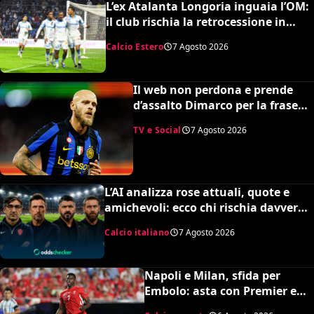
L’ex Atalanta Longoria inguaia l’OM:
il club rischia la retrocessione in
Ligue 2 e svende tutti i suoi pezzi
Calcio Estero
7 Agosto 2026
pregiati
Il web non perdona e prende
d’assalto Dimarco per la frase
su Baresi (VIDEO)
TV e Social
7 Agosto 2026
L’AI analizza rose attuali, quote e
amichevoli: ecco chi rischia davvero
di retrocedere. C’è anche
Calcio italiano
7 Agosto 2026
un’insospettabile
Napoli e Milan, sfida per
Embolo: asta con Premier e
MLS, il prezzo