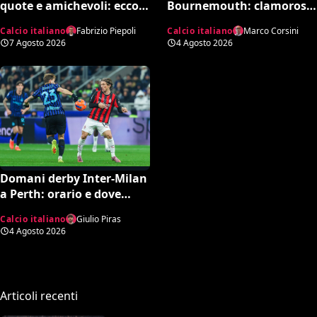
quote e amichevoli: ecco
Bournemouth: clamoroso
chi rischia davvero di
10-1 in amichevole e
Calcio italiano
Fabrizio Piepoli
Calcio italiano
Marco Corsini
retrocedere. C’è anche
record negativo storico
7 Agosto 2026
4 Agosto 2026
un’insospettabile
Domani derby Inter-Milan
a Perth: orario e dove
vedere il match in tv
Calcio italiano
Giulio Piras
4 Agosto 2026
Articoli recenti