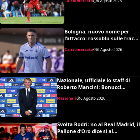
Calciomercato
6 Agosto 2026
Bologna, nuovo nome per
l’attacco: rossoblu sulle tracce
di Piccoli
Calciomercato
6 Agosto 2026
Nazionale, ufficiale lo staff di
Roberto Mancini: Bonucci
collaboratore, Bollini vice
Nazionali
6 Agosto 2026
Svolta Rodri: no al Real Madrid, il
Pallone d’Oro dice sì al
Barcellona per 50 milioni