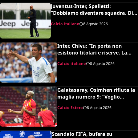
Juventus-Inter, Spalletti:
“Dobbiamo diventare squadra. Di
Gregorio? Cose che possono
Calcio italiano
8 Agosto 2026
capitare”
Inter, Chivu: “In porta non
esistono titolari e riserve. La
Juve è forte dirà la sua”
Calcio italiano
8 Agosto 2026
Galatasaray, Osimhen rifiuta la
maglia numero 9: “Voglio
continuare con il 45”
Calcio Estero
8 Agosto 2026
Scandalo FIFA, bufera su