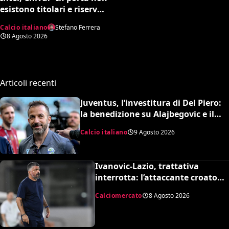
esistono titolari e riserve.
La Juve è forte dirà la sua”
Calcio italiano
Stefano Ferrera
8 Agosto 2026
Articoli recenti
Juventus, l’investitura di Del Piero:
la benedizione su Alajbegovic e il
fattore Spalletti per il ritorno in alto
Calcio italiano
9 Agosto 2026
Ivanovic-Lazio, trattativa
interrotta: l’attaccante croato
rifiuta il trasferimento
Calciomercato
8 Agosto 2026