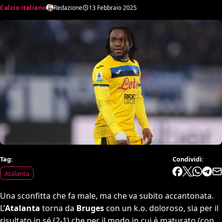
Calcio italiano
Redazione
13 Febbraio 2025
Tag:
Condividi:
Atalanta
Una sconfitta che fa male, ma che va subito accantonata.
L’
Atalanta
torna da
Bruges
con un k.o. doloroso, sia per il
risultato in sé (2-1) che per il modo in cui è maturato (con