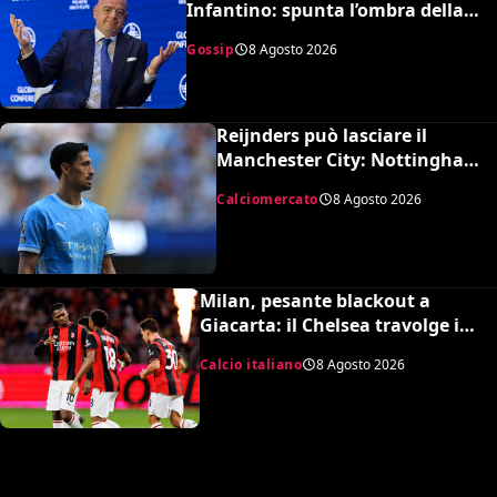
Infantino: spunta l’ombra della
presunta amante pagata dalla
Gossip
8 Agosto 2026
UEFA
Reijnders può lasciare il
Manchester City: Nottingham
Forest in pressing
Calciomercato
8 Agosto 2026
Milan, pesante blackout a
Giacarta: il Chelsea travolge i
rossoneri 3-0 in amichevole
Calcio italiano
8 Agosto 2026