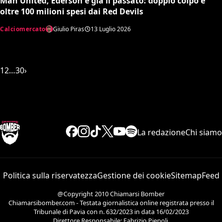
Man United, Ederson è già il passato: doppio colpo e
oltre 100 milioni spesi dai Red Devils
Calciomercato
Giulio Piras
13 Luglio 2026
1
2
…
30
›
La redazione
Chi siamo
Politica sulla riservatezza
Gestione dei cookie
Sitemap
Feed
@Copyright 2010 Chiamarsi Bomber
Chiamarsibomber.com - Testata giornalistica online registrata presso il
Tribunale di Pavia con n. 632/2023 in data 16/02/2023
Direttore Responsabile: Fabrizio Piepoli.