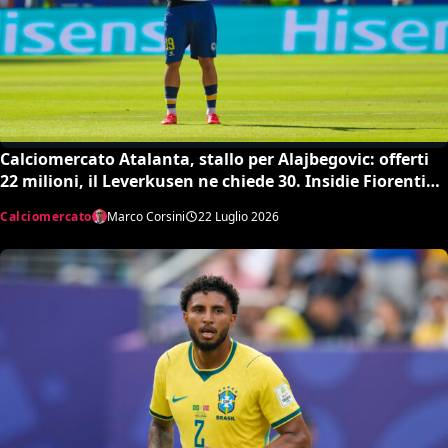
Calciomercato Atalanta, stallo per Alajbegovic: offerti
22 milioni, il Leverkusen ne chiede 30. Insidie Fiorentina
e Milan
Calciomercato
Marco Corsini
22 Luglio 2026