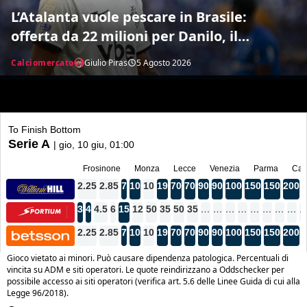
L’Atalanta vuole pescare in Brasile:
offerta da 22 milioni per Danilo, il
Botafogo ne vuole 35
Calciomercato
Giulio Piras
5 Agosto 2026