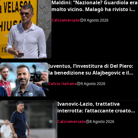
Maldini: “Nazionale? Guardiola era
molto vicino. Malagò ha rivisto i
patti, dovevo dimettermi”
Calciomercato
9 Agosto 2026
Juventus, l’investitura di Del Piero:
la benedizione su Alajbegovic e il
fattore Spalletti per il ritorno in alto
Calcio italiano
9 Agosto 2026
Ivanovic-Lazio, trattativa
interrotta: l’attaccante croato
rifiuta il trasferimento
Calciomercato
8 Agosto 2026