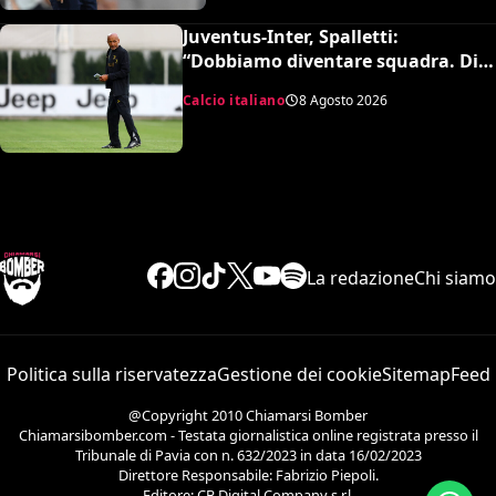
Juventus-Inter, Spalletti:
“Dobbiamo diventare squadra. Di
Gregorio? Cose che possono
Calcio italiano
8 Agosto 2026
capitare”
La redazione
Chi siamo
Politica sulla riservatezza
Gestione dei cookie
Sitemap
Feed
@Copyright 2010 Chiamarsi Bomber
Chiamarsibomber.com - Testata giornalistica online registrata presso il
Tribunale di Pavia con n. 632/2023 in data 16/02/2023
Direttore Responsabile: Fabrizio Piepoli.
Editore: CB Digital Company s.r.l.