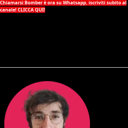
Chiamarsi Bomber è ora su Whatsapp, iscriviti subito al
canale! CLICCA QUI!