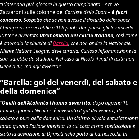
“L’Inter non può giocare in questo campionato –
scrive
Zazzaroni sulle colonne del
Corriere dello Sport –
è fuori
concorso
. Sospetto che se non avesse il disturbo della super
Champions arriverebbe a 108 punti, due pause gliele concedo.
L’Inter è diventata
un’anomalia del calcio italiano
, così come
è anomala la sinusite di
Barella
, che non andrà in Nazionale.
Niente Nations League, deve curarla. Curiosa infiammazione la
sua, sarebbe da studiare. Nel caso di Nicolò il mal di testa non
viene a lui, ma agli avversari”.
“Barella: gol del venerdì, del sabato e
della domenica”
“
Quelli dell’Atalanta l’hanno avvertito
, dopo appena 10
minuti, quando Nicolò si è inventato il gol del venerdì, del
sabato e pure della domenica. Un sinistro al volo entusiasmante
tanto quanto l’azione interista, la cui cosa meno spettacolare è
stata la deviazione di Djimsiti nella porta di Carnesecchi. In