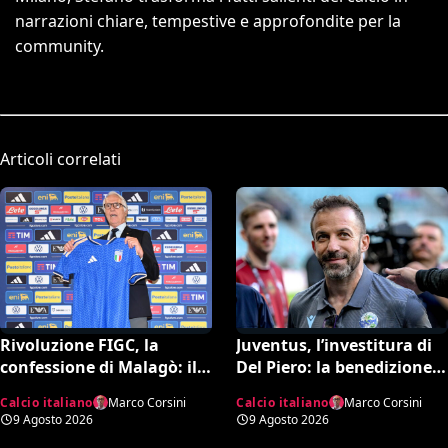
narrazioni chiare, tempestive e approfondite per la
community.
Articoli correlati
Rivoluzione FIGC, la
Juventus, l’investitura di
confessione di Malagò: il
Del Piero: la benedizione
dietrofront su Pirlo, la
su Alajbegovic e il fattore
Calcio italiano
Marco Corsini
Calcio italiano
Marco Corsini
scelta Mancini e il nuovo
Spalletti per il ritorno in
9 Agosto 2026
9 Agosto 2026
volto dell’Italia
alto