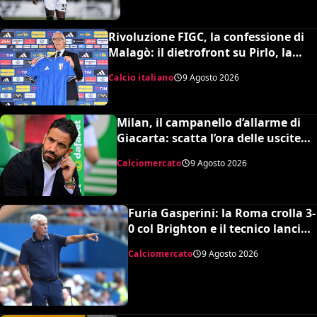
Rivoluzione FIGC, la confessione di
Malagò: il dietrofront su Pirlo, la
scelta Mancini e il nuovo volto
Calcio italiano
9 Agosto 2026
dell’Italia
Milan, il campanello d’allarme di
Giacarta: scatta l’ora delle uscite
per sbloccare Inacio e Hojbjerg
Calciomercato
9 Agosto 2026
Furia Gasperini: la Roma crolla 3-
0 col Brighton e il tecnico lancia
l’allarme mercato
Calciomercato
9 Agosto 2026