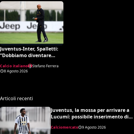
Juventus-Inter, Spalletti:
“Dobbiamo diventare
squadra. Di Gregorio?
Calcio italiano
Stefano Ferrera
Cose che possono
8 Agosto 2026
capitare”
Articoli recenti
Juventus, la mossa per arrivare a
Lucumí: possibile inserimento di
Cabal come contropartita
Calciomercato
9 Agosto 2026