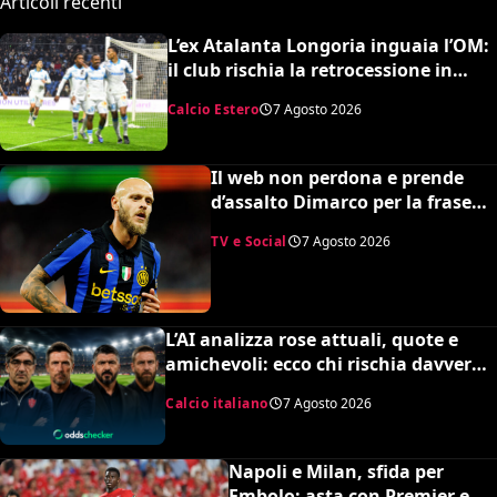
Articoli recenti
L’ex Atalanta Longoria inguaia l’OM:
il club rischia la retrocessione in
Ligue 2 e svende tutti i suoi pezzi
Calcio Estero
7 Agosto 2026
pregiati
Il web non perdona e prende
d’assalto Dimarco per la frase
su Baresi (VIDEO)
TV e Social
7 Agosto 2026
L’AI analizza rose attuali, quote e
amichevoli: ecco chi rischia davvero
di retrocedere. C’è anche
Calcio italiano
7 Agosto 2026
un’insospettabile
Napoli e Milan, sfida per
Embolo: asta con Premier e