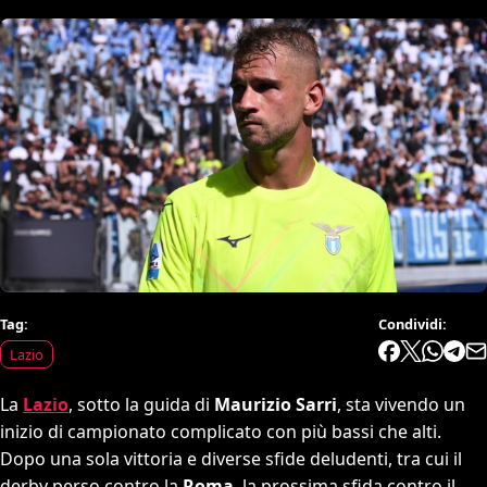
Tag:
Condividi:
Lazio
La
Lazio
, sotto la guida di
Maurizio Sarri
, sta vivendo un
inizio di campionato complicato con più bassi che alti.
Dopo una sola vittoria e diverse sfide deludenti, tra cui il
derby perso contro la
Roma
, la prossima sfida contro il