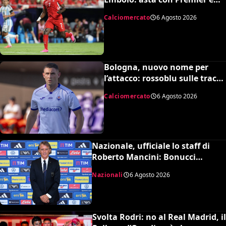
MLS, il prezzo
Calciomercato
6 Agosto 2026
Bologna, nuovo nome per
l’attacco: rossoblu sulle tracce
di Piccoli
Calciomercato
6 Agosto 2026
Nazionale, ufficiale lo staff di
Roberto Mancini: Bonucci
collaboratore, Bollini vice
Nazionali
6 Agosto 2026
Svolta Rodri: no al Real Madrid, il