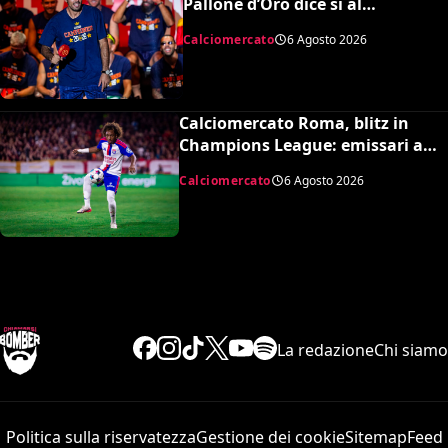
Pallone d’Oro dice sì al
Barcellona per 50 milioni
Calciomercato
6 Agosto 2026
Calciomercato Roma, blitz in
Champions League: emissari a
Lione per Malick Fofana
Calciomercato
6 Agosto 2026
La redazione
Chi siamo
Politica sulla riservatezza
Gestione dei cookie
Sitemap
Feed