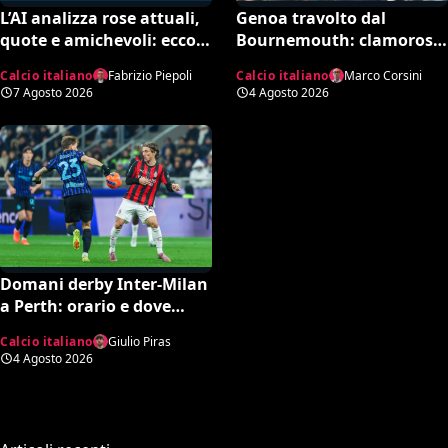
L’AI analizza rose attuali,
Genoa travolto dal
quote e amichevoli: ecco
Bournemouth: clamoroso
chi rischia davvero di
10-1 in amichevole e
Calcio italiano
Fabrizio Piepoli
Calcio italiano
Marco Corsini
retrocedere. C’è anche
record negativo storico
7 Agosto 2026
4 Agosto 2026
un’insospettabile
Domani derby Inter-Milan
a Perth: orario e dove
vedere il match in tv
Calcio italiano
Giulio Piras
4 Agosto 2026