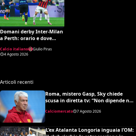
Domani derby Inter-Milan
a Perth: orario e dove
vedere il match in tv
Calcio italiano
Giulio Piras
4 Agosto 2026
Articoli recenti
Roma, mistero Gasp, Sky chiede
scusa in diretta tv: “Non dipende né
da noi né da lui”. Colpo a sorpresa in
Calciomercato
7 Agosto 2026
arrivo?
L’ex Atalanta Longoria inguaia l’OM: