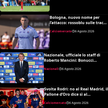
Bologna, nuovo nome per
l’attacco: rossoblu sulle tracce
di Piccoli
Calciomercato
6 Agosto 2026
Nazionale, ufficiale lo staff di
Roberto Mancini: Bonucci
collaboratore, Bollini vice
Nazionali
6 Agosto 2026
Svolta Rodri: no al Real Madrid, il
Pallone d’Oro dice sì al
Barcellona per 50 milioni
Calciomercato
6 Agosto 2026