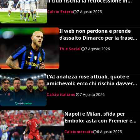
il club rischia la retrocessione in
Ligue 2 e svende tutti i suoi pezzi
Calcio Estero
7 Agosto 2026
pregiati
Il web non perdona e prende
d’assalto Dimarco per la frase
su Baresi (VIDEO)
TV e Social
7 Agosto 2026
L’AI analizza rose attuali, quote e
amichevoli: ecco chi rischia davvero
di retrocedere. C’è anche
Calcio italiano
7 Agosto 2026
un’insospettabile
Napoli e Milan, sfida per
Embolo: asta con Premier e
MLS, il prezzo
Calciomercato
6 Agosto 2026