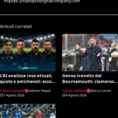
matteo.zinani@cbdigitalcompany.com
Articoli correlati
L’AI analizza rose attuali,
Genoa travolto dal
quote e amichevoli: ecco
Bournemouth: clamoroso
chi rischia davvero di
10-1 in amichevole e
Calcio italiano
Fabrizio Piepoli
Calcio italiano
Marco Corsini
retrocedere. C’è anche
record negativo storico
7 Agosto 2026
4 Agosto 2026
un’insospettabile