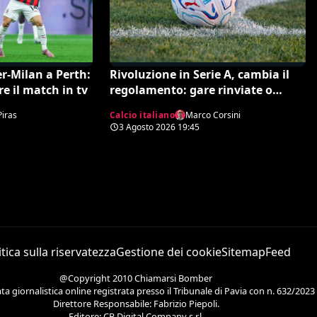
r-Milan a Perth:
Rivoluzione in Serie A, cambia il
re il match in tv
regolamento: gare rinviate o
interrotte in campo già il giorno
Piras
Calcio italiano
Marco Corsini
dopo
3 Agosto 2026
19:45
itica sulla riservatezza
Gestione dei cookie
Sitemap
Feed
@Copyright 2010 Chiamarsi Bomber
 giornalistica online registrata presso il Tribunale di Pavia con n. 632/2023
Direttore Responsabile: Fabrizio Piepoli.
Editore: CB Digital Company s.r.l.