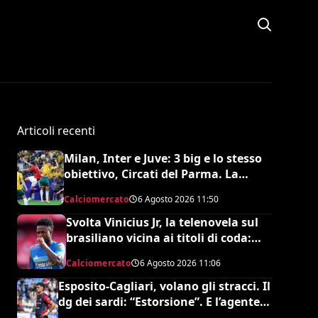
Articoli recenti
Milan, Inter e Juve: 3 big e lo stesso
obiettivo, Circati del Parma. La
richiesta è di 35 milioni
Calciomercato
6 Agosto 2026
11:50
Svolta Vinicius Jr, la telenovela sul
brasiliano vicina ai titoli di coda:
accordo monstre
Calciomercato
6 Agosto 2026
11:06
Esposito-Cagliari, volano gli stracci. Il
dg dei sardi: “Estorsione”. E l’agente
risponde in maniera durissima