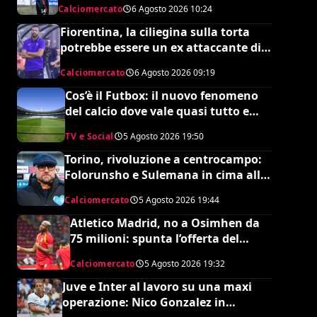
Calciomercato
6 Agosto 2026
10:24
Fiorentina, la ciliegina sulla torta
potrebbe essere un ex attaccante di
Grosso: occhi su Pinamonti
Calciomercato
6 Agosto 2026
09:19
Cos’è il Futbox: il nuovo fenomeno
del calcio dove vale quasi tutto e
scoppiano le risse
TV e Social
5 Agosto 2026
19:50
Torino, rivoluzione a centrocampo:
Folorunsho e Sulemana in cima alla
lista di Petrachi
Calciomercato
5 Agosto 2026
19:44
Atletico Madrid, no a Osimhen da
75 milioni: spunta l’offerta del
Tottenham
Calciomercato
5 Agosto 2026
19:32
Juve e Inter al lavoro su una maxi
operazione: Nico Gonzalez in