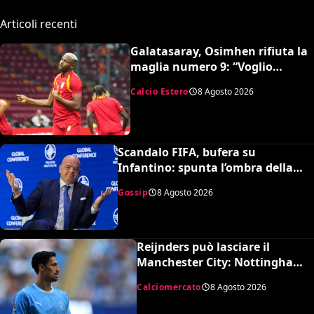
Articoli recenti
Galatasaray, Osimhen rifiuta la
maglia numero 9: “Voglio
continuare con il 45”
Calcio Estero
8 Agosto 2026
Scandalo FIFA, bufera su
Infantino: spunta l’ombra della
presunta amante pagata dalla
Gossip
8 Agosto 2026
UEFA
Reijnders può lasciare il
Manchester City: Nottingham
Forest in pressing
Calciomercato
8 Agosto 2026