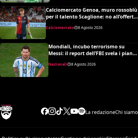
Calciomercato Genoa, muro rossoblù
per il talento Scaglione: no all’offerta
da un milione del Borussia
Calciomercato
8 Agosto 2026
Dortmund
Mondiali, incubo terrorismo su
Messi: il report dell’FBI svela i piani
sventati durante la Coppa del
Nazionali
8 Agosto 2026
Mondo
La redazione
Chi siamo