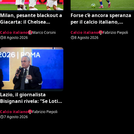
Milan, pesante blackout a
Forse c’è ancora speranza
Giacarta: il Chelsea
per il calcio italiano,
travolge i rossoneri 3-0 in
Fabregas incorona il
Calcio italiano
Marco Corsini
Calcio italiano
Fabrizio Piepoli
amichevole
17enne Riccardo Cassano:
8 Agosto 2026
8 Agosto 2026
“È come Pirlo e Busquets”
Lazio, il giornalista
Bisignani rivela: “Se Lotito
non trova quella cifra
Calcio italiano
Fabrizio Piepoli
entro tale data il destino è
7 Agosto 2026
segnato”