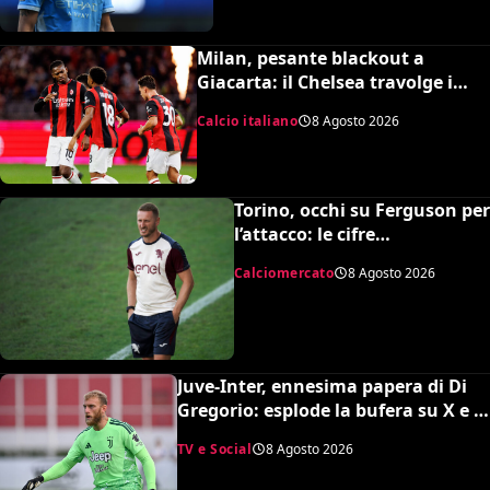
Milan, pesante blackout a
Giacarta: il Chelsea travolge i
rossoneri 3-0 in amichevole
Calcio italiano
8 Agosto 2026
Torino, occhi su Ferguson per
l’attacco: le cifre
dell’operazione
Calciomercato
8 Agosto 2026
Juve-Inter, ennesima papera di Di
Gregorio: esplode la bufera su X e il
web chiede un nuovo portiere
TV e Social
8 Agosto 2026