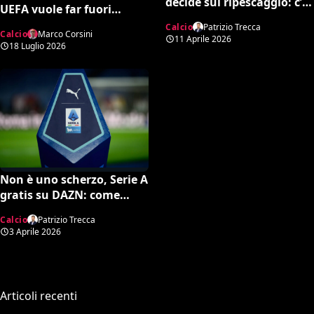
decide sul ripescaggio: c’è
UEFA vuole far fuori
la data ufficiale
Infantino, spunta una
Calcio
Patrizio Trecca
Calcio
Marco Corsini
potente candidatura per
11 Aprile 2026
18 Luglio 2026
la FIFA
Non è uno scherzo, Serie A
gratis su DAZN: come
attivare l’opzione
Calcio
Patrizio Trecca
3 Aprile 2026
Articoli recenti