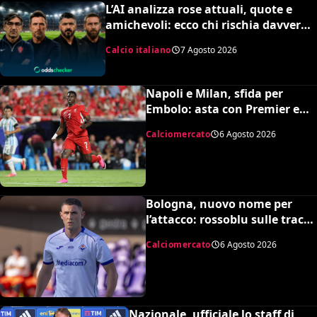
L’AI analizza rose attuali, quote e
amichevoli: ecco chi rischia davvero
di retrocedere. C’è anche
Calcio italiano
7 Agosto 2026
un’insospettabile
Napoli e Milan, sfida per
Embolo: asta con Premier e
MLS, il prezzo
Calciomercato
6 Agosto 2026
Bologna, nuovo nome per
l’attacco: rossoblu sulle tracce
di Piccoli
Calciomercato
6 Agosto 2026
Nazionale, ufficiale lo staff di