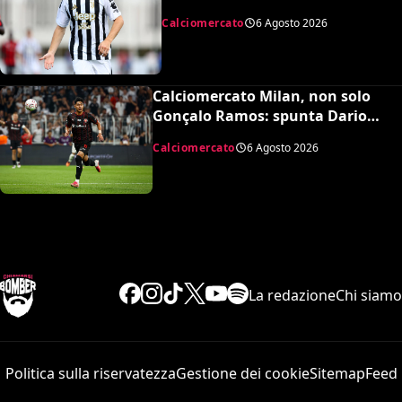
Juventus, la cifra per chiudere
Calciomercato
6 Agosto 2026
Calciomercato Milan, non solo
Gonçalo Ramos: spunta Dario
Osorio per l’attacco di Amorim
Calciomercato
6 Agosto 2026
La redazione
Chi siamo
Politica sulla riservatezza
Gestione dei cookie
Sitemap
Feed