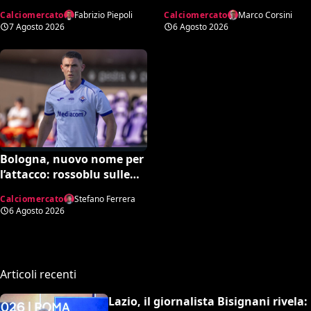
“Non dipende né da noi né
e MLS, il prezzo
Calciomercato
Fabrizio Piepoli
Calciomercato
Marco Corsini
da lui”. Colpo a sorpresa
7 Agosto 2026
6 Agosto 2026
in arrivo?
Bologna, nuovo nome per
l’attacco: rossoblu sulle
tracce di Piccoli
Calciomercato
Stefano Ferrera
6 Agosto 2026
Articoli recenti
Lazio, il giornalista Bisignani rivela: