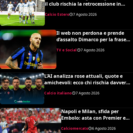
il club rischia la retrocessione in
Ligue 2 e svende tutti i suoi pezzi
Calcio Estero
7 Agosto 2026
pregiati
Il web non perdona e prende
d’assalto Dimarco per la frase
su Baresi (VIDEO)
TV e Social
7 Agosto 2026
L’AI analizza rose attuali, quote e
amichevoli: ecco chi rischia davvero
di retrocedere. C’è anche
Calcio italiano
7 Agosto 2026
un’insospettabile
Napoli e Milan, sfida per
Embolo: asta con Premier e
MLS, il prezzo
Calciomercato
6 Agosto 2026