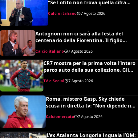
“Se Lotito non trova quella cifra
entro tale data il destino è segnato”
Calcio italiano
7 Agosto 2026
Antognoni non ci sarà alla festa del
centenario della Fiorentina. Il figlio
scrive una lettera al vetriolo a Commisso
Calcio italiano
7 Agosto 2026
jr. I motivi di questa scelta e cosa sta
succedendo
CR7 mostra per la prima volta l’intero
parco auto della sua collezione. Gli
esperti stimano il valore complessivo
TV e Social
7 Agosto 2026
ed è da urlo
Roma, mistero Gasp, Sky chiede
scusa in diretta tv: “Non dipende né
da noi né da lui”. Colpo a sorpresa in
Calciomercato
7 Agosto 2026
arrivo?
L’ex Atalanta Longoria inguaia l’OM: