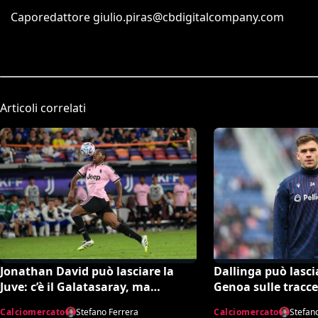
Caporedattore
giulio.piras@cbdigitalcompany.com
Articoli correlati
Jonathan David può lasciare la
Dallinga può lascia
Juve: c’è il Galatasaray, ma
Genoa sulle tracce
dipende da Leao
olandese
Calciomercato
Stefano Ferrera
Calciomercato
Stefan