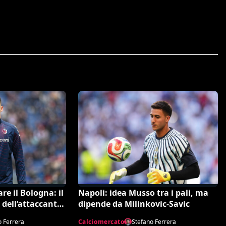
re il Bologna: il
Napoli: idea Musso tra i pali, ma
 dell’attaccante
dipende da Milinkovic-Savic
o Ferrera
Calciomercato
Stefano Ferrera