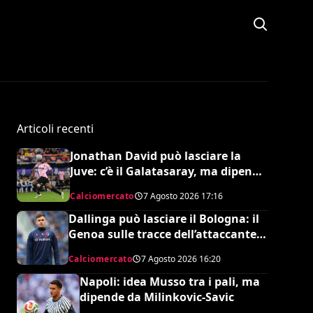
Articoli recenti
Jonathan David può lasciare la
Juve: c’è il Galatasaray, ma dipende
da Leao
Calciomercato
7 Agosto 2026
17:16
Dallinga può lasciare il Bologna: il
Genoa sulle tracce dell’attaccante
olandese
Calciomercato
7 Agosto 2026
16:20
Napoli: idea Musso tra i pali, ma
dipende da Milinkovic-Savic