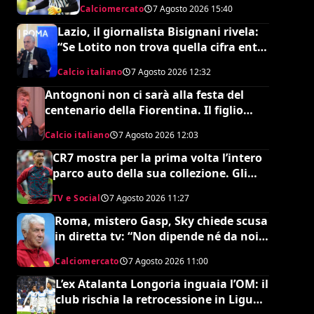
Calciomercato
7 Agosto 2026
15:40
Lazio, il giornalista Bisignani rivela:
“Se Lotito non trova quella cifra entro
tale data il destino è segnato”
Calcio italiano
7 Agosto 2026
12:32
Antognoni non ci sarà alla festa del
centenario della Fiorentina. Il figlio
scrive una lettera al vetriolo a
Calcio italiano
7 Agosto 2026
12:03
Commisso jr. I motivi di questa scelta e
cosa sta succedendo
CR7 mostra per la prima volta l’intero
parco auto della sua collezione. Gli
esperti stimano il valore complessivo
TV e Social
7 Agosto 2026
11:27
ed è da urlo
Roma, mistero Gasp, Sky chiede scusa
in diretta tv: “Non dipende né da noi
né da lui”. Colpo a sorpresa in arrivo?
Calciomercato
7 Agosto 2026
11:00
L’ex Atalanta Longoria inguaia l’OM: il
club rischia la retrocessione in Ligue 2