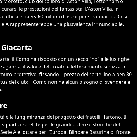
 Moretto, club del calibro di Aston Villa, Tottenham e
arsi le prestazioni del fantasista. L’Aston Villa, in
a ufficiale da 55-60 milioni di euro per strapparlo a Cesc
rie A rappresenterebbe una plusvalenza irrinunciabile,
a Giacarta
carta, il Como ha risposto con un secco “no” alle lusinghe
Zagabria, il valore del croato è letteralmente schizzato
 muro protettivo, fissando il prezzo del cartellino a ben 80
tatus del club: il Como non ha alcun bisogno di svendere e
e.
re
 e la lungimiranza del progetto dei fratelli Hartono. Il
quadra satellite per le grandi potenze storiche del
 Serie A e lottare per l’Europa. Blindare Baturina di fronte