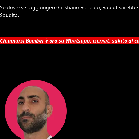
Se dovesse raggiungere Cristiano Ronaldo, Rabiot sarebbe l’
Saudita.
Chiamarsi Bomber è ora su Whatsapp, iscriviti subito al 