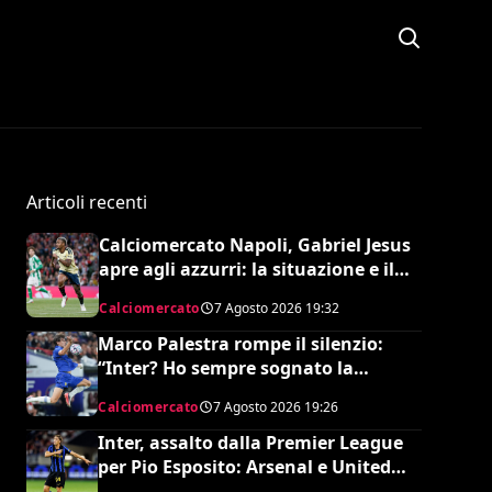
Articoli recenti
Calciomercato Napoli, Gabriel Jesus
apre agli azzurri: la situazione e il
prezzo dell’Arsenal
Calciomercato
7 Agosto 2026
19:32
Marco Palestra rompe il silenzio:
“Inter? Ho sempre sognato la
Premier League e il Chelsea”
Calciomercato
7 Agosto 2026
19:26
Inter, assalto dalla Premier League
per Pio Esposito: Arsenal e United
pronti al maxi rilancio