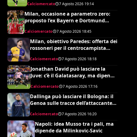
Calciomercato
7 Agosto 2026
19:14
Milan, occasione a parametro zero:
proposto l’ex Bayern e Dortmund
Raphaël Guerreiro per il nuovo
Calciomercato
7 Agosto 2026
18:45
modulo
Milan, obiettivo Paredes: offerta dei
rossoneri per il centrocampista
argentino
Calciomercato
7 Agosto 2026
18:18
Jonathan David può lasciare la
Juve: c’è il Galatasaray, ma dipende
da Leao
Calciomercato
7 Agosto 2026
17:16
Dallinga può lasciare il Bologna: il
Genoa sulle tracce dell’attaccante
olandese
Calciomercato
7 Agosto 2026
16:20
Napoli: idea Musso tra i pali, ma
dipende da Milinkovic-Savic