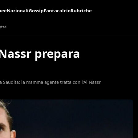
pee
Nazionali
Gossip
Fantacalcio
Rubriche
stre
 Nassr prepara
 Saudita: la mamma agente tratta con l'Al Nassr