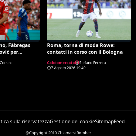
mo, Fàbregas
Roma, torna di moda Rowe:
ović per
contatti in corso con il Bologna
 sulla trattativa
Corsini
Calciomercato
Stefano Ferrera
7 Agosto 2026
19:49
itica sulla riservatezza
Gestione dei cookie
Sitemap
Feed
@Copyright 2010 Chiamarsi Bomber