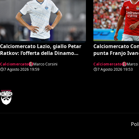
Calciomercato Lazio, giallo Petar
Calciomercato Co
Ratkov: l’offerta della Dinamo
punta Franjo Ivan
Mosca e la smentita dell’agente
l’attacco: il punto
Calciomercato
Marco Corsini
Calciomercato
Marco 
7 Agosto 2026
19:59
7 Agosto 2026
19:53
Pol