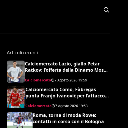
Articoli recenti
Calciomercato Lazio, giallo Petar
Ratkov: l’offerta della Dinamo Mosca
e la smentita dell’agente
Calciomercato
7 Agosto 2026
19:59
Calciomercato Como, Fàbregas
punta Franjo Ivanović per l’attacco:
il punto sulla trattativa
Calciomercato
7 Agosto 2026
19:53
Roma, torna di moda Rowe:
contatti in corso con il Bologna