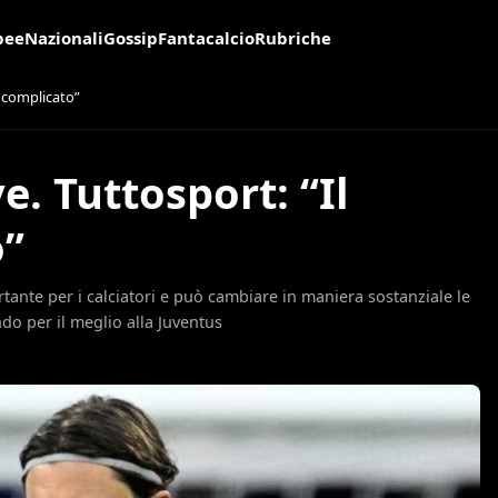
pee
Nazionali
Gossip
Fantacalcio
Rubriche
è complicato”
e. Tuttosport: “Il
o”
nte per i calciatori e può cambiare in maniera sostanziale le
do per il meglio alla Juventus