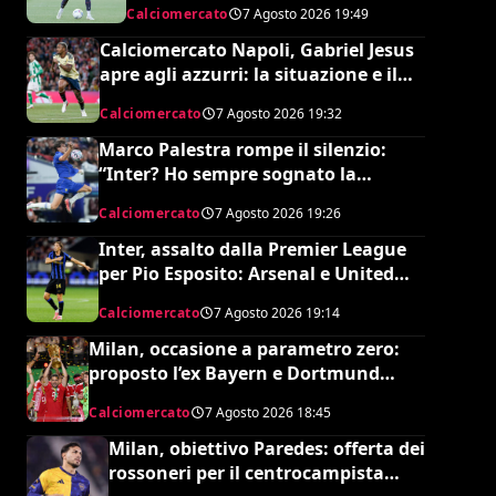
Calciomercato
7 Agosto 2026
19:49
Calciomercato Napoli, Gabriel Jesus
apre agli azzurri: la situazione e il
prezzo dell’Arsenal
Calciomercato
7 Agosto 2026
19:32
Marco Palestra rompe il silenzio:
“Inter? Ho sempre sognato la
Premier League e il Chelsea”
Calciomercato
7 Agosto 2026
19:26
Inter, assalto dalla Premier League
per Pio Esposito: Arsenal e United
pronti al maxi rilancio
Calciomercato
7 Agosto 2026
19:14
Milan, occasione a parametro zero:
proposto l’ex Bayern e Dortmund
Raphaël Guerreiro per il nuovo
Calciomercato
7 Agosto 2026
18:45
modulo
Milan, obiettivo Paredes: offerta dei
rossoneri per il centrocampista