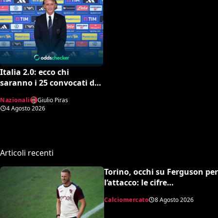
Italia 2.0: ecco chi
saranno i 25 convocati di
Mancini secondo l’AI tra
Nazionali
Giulio Piras
conferme e sorprese
4 Agosto 2026
Articoli recenti
Torino, occhi su Ferguson per
l’attacco: le cifre
dell’operazione
Calciomercato
8 Agosto 2026