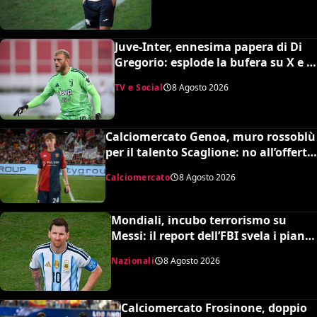
Juve-Inter, ennesima papera di Di
Gregorio: esplode la bufera su X e il
web chiede un nuovo portiere
TV e Social
8 Agosto 2026
Calciomercato Genoa, muro rossoblù
per il talento Scaglione: no all’offerta
da un milione del Borussia
Calciomercato
8 Agosto 2026
Dortmund
Mondiali, incubo terrorismo su
Messi: il report dell’FBI svela i piani
sventati durante la Coppa del
Nazionali
8 Agosto 2026
Mondo
Calciomercato Frosinone, doppio