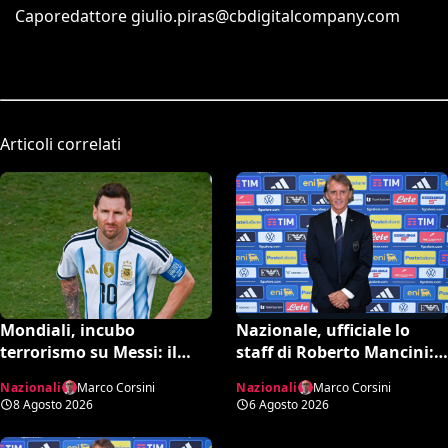
Caporedattore
giulio.piras@cbdigitalcompany.com
Articoli correlati
Mondiali, incubo
Nazionale, ufficiale lo
terrorismo su Messi: il
staff di Roberto Mancini:
report dell’FBI svela i piani
Bonucci collaboratore,
Nazionali
Marco Corsini
Nazionali
Marco Corsini
sventati durante la Coppa
Bollini vice
8 Agosto 2026
6 Agosto 2026
del Mondo