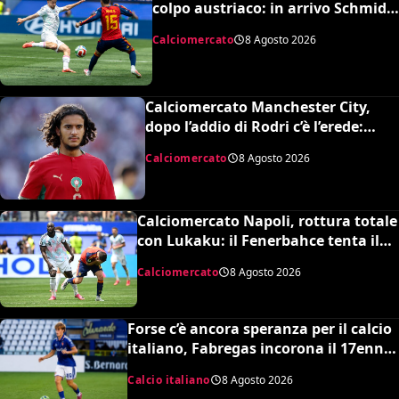
colpo austriaco: in arrivo Schmid e
Grillitsch per la Serie A
Calciomercato
8 Agosto 2026
Calciomercato Manchester City,
dopo l’addio di Rodri c’è l’erede:
assalto al talento Bouaddi del Lilla
Calciomercato
8 Agosto 2026
Calciomercato Napoli, rottura totale
con Lukaku: il Fenerbahce tenta il
blitz ma c’è il nodo clausola Chelsea
Calciomercato
8 Agosto 2026
Forse c’è ancora speranza per il calcio
italiano, Fabregas incorona il 17enne
Riccardo Cassano: “È come Pirlo e
Calcio italiano
8 Agosto 2026
Busquets”