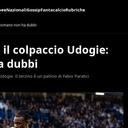
pee
Nazionali
Gossip
Fantacalcio
Rubriche
io Romano non ha dubbi
e il colpaccio Udogie:
a dubbi
dogie. Il terzino è un pallino di Fabio Paratici