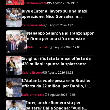
Calciomercato
5 Agosto 2026
19:32
Juve e Inter al lavoro su una maxi
operazione: Nico Gonzalez in
nerazzurro, Frattesi a Torino
Calciomercato
5 Agosto 2026
19:18
Nababbo Salah: va al Trabzonspor
e firma per una cifra monstre
Calciomercato
5 Agosto 2026
19:03
Siviglia, rifiutata la maxi offerta da
420 milioni: spunta la spiazzante
clausola “anti-Ramos”
Calcio Estero
5 Agosto 2026
18:53
L’Atalanta vuole pescare in Brasile:
offerta da 22 milioni per Danilo, il
Botafogo ne vuole 35
Calciomercato
5 Agosto 2026
17:58
Inter, anche Romero sta per
saltare? Dalla Spagna: “Vuole