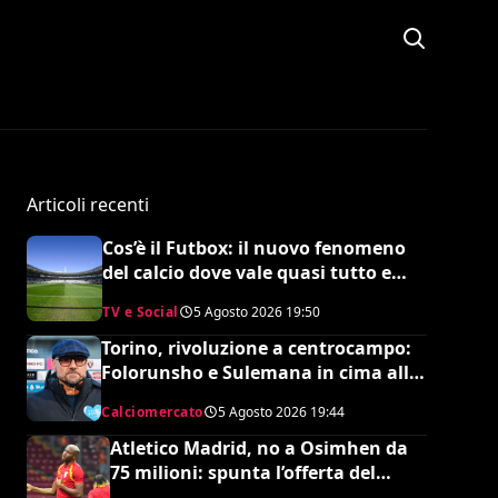
Articoli recenti
Cos’è il Futbox: il nuovo fenomeno
del calcio dove vale quasi tutto e
scoppiano le risse
TV e Social
5 Agosto 2026
19:50
Torino, rivoluzione a centrocampo:
Folorunsho e Sulemana in cima alla
lista di Petrachi
Calciomercato
5 Agosto 2026
19:44
Atletico Madrid, no a Osimhen da
75 milioni: spunta l’offerta del
Tottenham