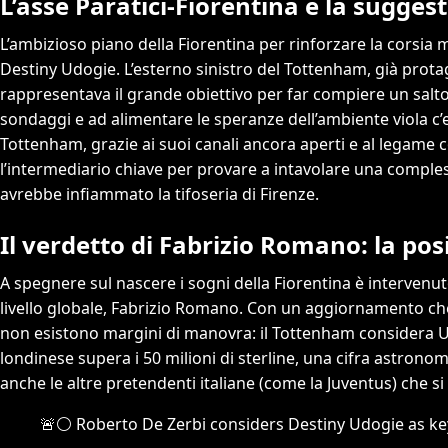
L’asse Paratici-Fiorentina e la sugges
L’ambizioso piano della Fiorentina per rinforzare la corsi
Destiny Udogie. L’esterno sinistro del Tottenham, già protag
rappresentava il grande obiettivo per far compiere un salto 
sondaggi e ad alimentare le speranze dell’ambiente viola c’era
Tottenham, grazie ai suoi canali ancora aperti e al legame c
l’intermediario chiave per provare a intavolare una comples
avrebbe infiammato la tifoseria di Firenze.
Il verdetto di Fabrizio Romano: la po
A spegnere sul nascere i sogni della Fiorentina è interven
livello globale, Fabrizio Romano. Con un aggiornamento che h
non esistono margini di manovra: il Tottenham considera Ud
londinese supera i 50 milioni di sterline, una cifra astronom
anche le altre pretendenti italiane (come la Juventus) che si
🚨⚪️ Roberto De Zerbi considers Destiny Udogie as key