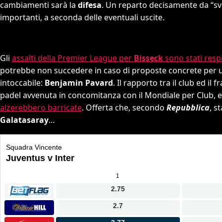
cambiamenti sarà la
difesa
. Un reparto decisamente da “sv
importanti, a seconda delle eventuali uscite.
Gli
assalti della Premier League per
Bisseck
sono stati resp
potrebbe non succedere in caso di proposte concrete per 
intoccabile:
Benjamin Pavard
. Il rapporto tra il club ed il
padel avvenuta in concomitanza con il Mondiale per Club, 
alzerebbero barricate
. Offerta che, secondo
Repubblica
, s
Galatasaray
…