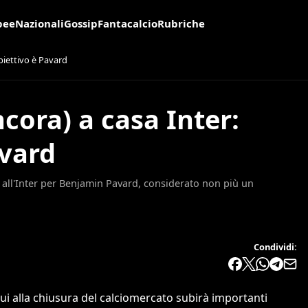
pee
Nazionali
Gossip
Fantacalcio
Rubriche
obiettivo è Pavard
cora) a casa Inter:
avard
le all'Inter per Benjamin Pavard, considerato non più un
Condividi:
i alla chiusura del calciomercato subirà importanti