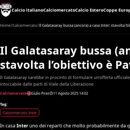
Calcio italiano
Calciomercato
Calcio Estero
Coppe Euro
Home
Calciomercato
Il Galatasaray bussa (ancora) a casa Inter: stavolta l’
Il Galatasaray bussa (an
stavolta l’obiettivo è P
Il Galatasaray sarebbe in procinto di formulare un'offerta ufficia
intoccabile dalle parti di Viale della Liberazione
Calciomercato
Giulio Piras
11 Agosto 2025
14:02
Tag:
Calciomercato Inter
In casa
Inter
uno dei reparti che molto probabilmente da qu