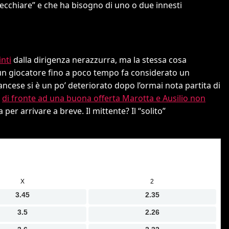
ecchiare” e che ha bisogno di uno o due innesti
inti
dalla dirigenza nerazzurra, ma la stessa cosa
un giocatore fino a poco tempo fa considerato un
 francese si è un po’ deteriorato dopo l’ormai nota partita di
e
di fronte ad una buona offerta Marotta e Ausilio non
ta per arrivare a breve. Il mittente? Il “solito”