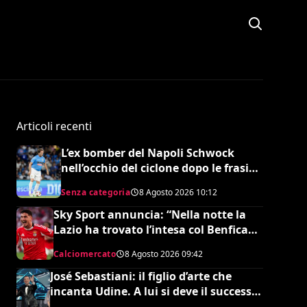
Articoli recenti
L’ex bomber del Napoli Schwock
nell’occhio del ciclone dopo le frasi
shock su Mario Roggero
Senza categoria
8 Agosto 2026
10:12
Sky Sport annuncia: “Nella notte la
Lazio ha trovato l’intesa col Benfica
per Ivanovic. Si attende il sì del
Calciomercato
8 Agosto 2026
09:42
giocatore”
José Sebastiani: il figlio d’arte che
incanta Udine. A lui si deve il successo
del Festival di Sanremo, ora sogna il