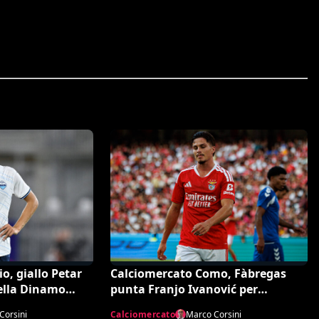
o, giallo Petar
Calciomercato Como, Fàbregas
della Dinamo
punta Franjo Ivanović per
a dell’agente
l’attacco: il punto sulla trattativa
Corsini
Calciomercato
Marco Corsini