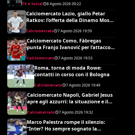
TV e Social
8 Agosto 2026
09:22
debutto in Serie A
Calciomercato Lazio, giallo Petar
Ratkov: l’offerta della Dinamo Mosca
e la smentita dell’agente
Calciomercato
7 Agosto 2026
19:59
Calciomercato Como, Fàbregas
punta Franjo Ivanović per l’attacco:
il punto sulla trattativa
Calciomercato
7 Agosto 2026
19:53
Roma, torna di moda Rowe:
contatti in corso con il Bologna
Calciomercato
7 Agosto 2026
19:49
Calciomercato Napoli, Gabriel Jesus
apre agli azzurri: la situazione e il
prezzo dell’Arsenal
Calciomercato
7 Agosto 2026
19:32
Marco Palestra rompe il silenzio:
“Inter? Ho sempre sognato la