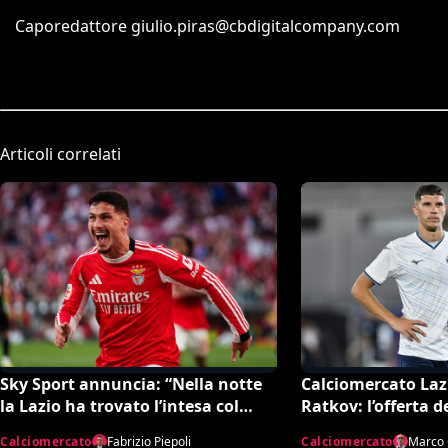
Caporedattore
giulio.piras@cbdigitalcompany.com
Articoli correlati
Sky Sport annuncia: “Nella notte
Calciomercato Lazi
la Lazio ha trovato l’intesa col
Ratkov: l’offerta 
Benfica per Ivanovic. Si attende il
Mosca e la smentit
Calciomercato
Fabrizio Piepoli
Calciomercato
Marco 