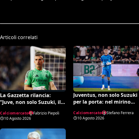
Articoli correlati
Juventus, non solo Suzuki
La Gazzetta rilancia:
per la porta: nel mirino
“Juve, non solo Suzuki, il
Lunin e Trubin
portiere potrebbe arrivare
Calciomercato
Stefano Ferrera
Calciomercato
Fabrizio Piepoli
dal Real Madrid. Avviati
10 Agosto 2026
10 Agosto 2026
contatti per Lunin”