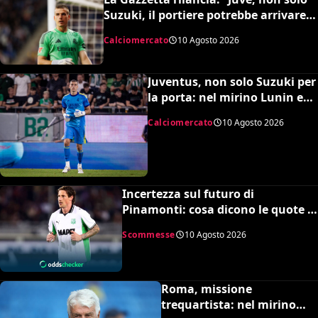
Suzuki, il portiere potrebbe arrivare
dal Real Madrid. Avviati contatti per
Calciomercato
10 Agosto 2026
Lunin”
Juventus, non solo Suzuki per
la porta: nel mirino Lunin e
Trubin
Calciomercato
10 Agosto 2026
Incertezza sul futuro di
Pinamonti: cosa dicono le quote e
la squadra in pole per il bomber
Scommesse
10 Agosto 2026
Roma, missione
trequartista: nel mirino