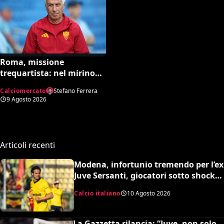
Roma, missione
trequartista: nel mirino
Rodrigo Mora
Calciomercato
Stefano Ferrera
9 Agosto 2026
Articoli recenti
Modena, infortunio tremendo per l’ex
Juve Sersanti, giocatori sotto shock,
amichevole interrotta dopo 18′
Calcio italiano
10 Agosto 2026
(VIDEO)
La Gazzetta rilancia: “Juve, non solo