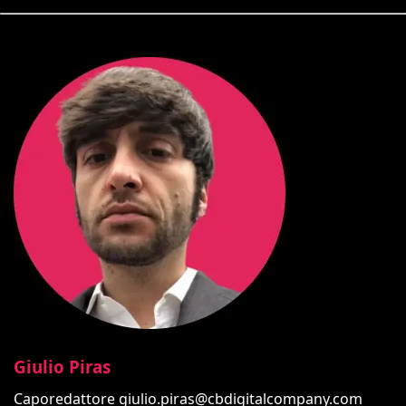
Giulio Piras
Caporedattore
giulio.piras@cbdigitalcompany.com