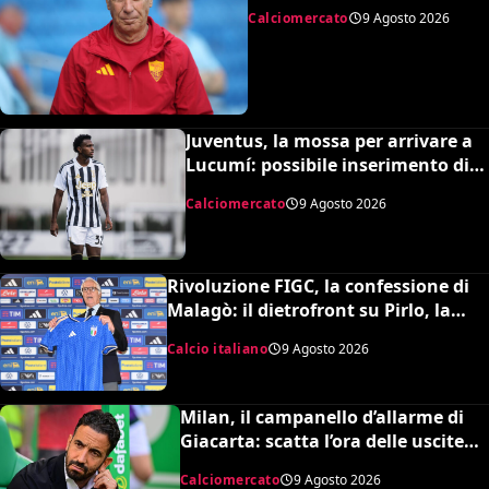
Rodrigo Mora
Calciomercato
9 Agosto 2026
Juventus, la mossa per arrivare a
Lucumí: possibile inserimento di
Cabal come contropartita
Calciomercato
9 Agosto 2026
Rivoluzione FIGC, la confessione di
Malagò: il dietrofront su Pirlo, la
scelta Mancini e il nuovo volto
Calcio italiano
9 Agosto 2026
dell’Italia
Milan, il campanello d’allarme di
Giacarta: scatta l’ora delle uscite
per sbloccare Inacio e Hojbjerg
Calciomercato
9 Agosto 2026