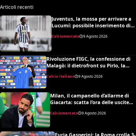
Articoli recenti
Juventus, la mossa per arrivare a
Lucumí: possibile inserimento di
Cabal come contropartita
Calciomercato
9 Agosto 2026
Rivoluzione FIGC, la confessione di
Malagò: il dietrofront su Pirlo, la
scelta Mancini e il nuovo volto
Calcio italiano
9 Agosto 2026
dell’Italia
Milan, il campanello d’allarme di
Giacarta: scatta l’ora delle uscite
per sbloccare Inacio e Hojbjerg
Calciomercato
9 Agosto 2026
Furia Gasperini: la Roma crolla 3-