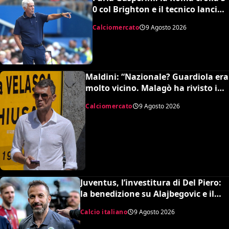
0 col Brighton e il tecnico lancia
l’allarme mercato
Calciomercato
9 Agosto 2026
Maldini: “Nazionale? Guardiola era
molto vicino. Malagò ha rivisto i
patti, dovevo dimettermi”
Calciomercato
9 Agosto 2026
Juventus, l’investitura di Del Piero:
la benedizione su Alajbegovic e il
fattore Spalletti per il ritorno in alto
Calcio italiano
9 Agosto 2026