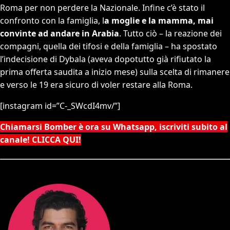
Roma per non perdere la Nazionale. Infine c’è stato il
confronto con la famiglia, l
a moglie e la mamma, mai
convinte ad andare in Arabia
. Tutto ciò – la reazione dei
compagni, quella dei tifosi e della famiglia – ha spostato
l’indecisione di Dybala (aveva dopotutto già rifiutato la
prima offerta saudita a inizio mese) sulla scelta di rimanere
e verso le 19 era sicuro di voler restare alla Roma.
[instagram id=”C-_SWcdI4mv/”]
Chiamarsi Bomber è ora su Whatsapp, iscriviti subito al
canale! CLICCA QUI!