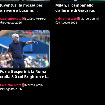
Juventus, la mossa per
Milan, il campanello
arrivare a Lucumí:
d’allarme di Giacarta:
possibile inserimento di
scatta l’ora delle uscite per
Calciomercato
Stefano Ferrera
Calciomercato
Marco Corsini
Cabal come contropartita
sbloccare Inacio e
9 Agosto 2026
9 Agosto 2026
Hojbjerg
Furia Gasperini: la Roma
crolla 3-0 col Brighton e il
tecnico lancia l’allarme
Calciomercato
Marco Corsini
mercato
9 Agosto 2026