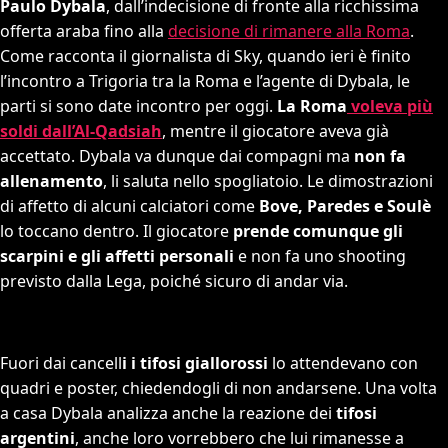
Paulo Dybala
, dall’indecisione di fronte alla ricchissima
offerta araba fino alla
decisione di rimanere alla Roma
.
Come racconta il giornalista di Sky, quando ieri è finito
l’incontro a Trigoria tra la Roma e l’agente di Dybala, le
parti si sono date incontro per oggi.
La Roma
voleva più
soldi dall’Al-Qadsiah
, mentre il giocatore aveva già
accettato. Dybala va dunque dai compagni ma
non fa
allenamento
, li saluta nello spogliatoio. Le dimostrazioni
di affetto di alcuni calciatori come
Bove, Paredes e Soulè
lo toccano dentro. Il giocatore
prende comunque gli
scarpini e gli affetti personali
e non fa uno shooting
previsto dalla Lega, poiché sicuro di andar via.
Fuori dai cancell
i i tifosi giallorossi
lo attendevano con
quadri e poster, chiedendogli di non andarsene. Una volta
a casa Dybala analizza anche la reazione dei
tifosi
argentini
, anche loro vorrebbero che lui rimanesse a