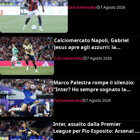
Bologna
Calciomercato
7 Agosto 2026
Calciomercato Napoli, Gabriel
Jesus apre agli azzurri: la
situazione e il prezzo dell’Arsenal
Calciomercato
7 Agosto 2026
Marco Palestra rompe il silenzio:
“Inter? Ho sempre sognato la
Premier League e il Chelsea”
Calciomercato
7 Agosto 2026
Inter, assalto dalla Premier
League per Pio Esposito: Arsenal e
United pronti al maxi rilancio