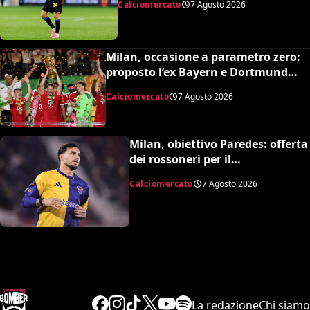
Calciomercato
7 Agosto 2026
Milan, occasione a parametro zero:
proposto l’ex Bayern e Dortmund
Raphaël Guerreiro per il nuovo
Calciomercato
7 Agosto 2026
modulo
Milan, obiettivo Paredes: offerta
dei rossoneri per il
centrocampista argentino
Calciomercato
7 Agosto 2026
La redazione
Chi siamo