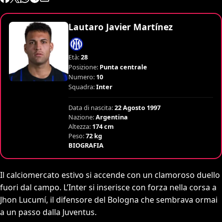
Lautaro Javier Martínez
Età:
28
Posizione:
Punta centrale
Numero:
10
Squadra:
Inter
Data di nascita:
22 Agosto 1997
Nazione:
Argentina
Altezza:
174 cm
Peso:
72 kg
BIOGRAFIA
Il calciomercato estivo si accende con un clamoroso duello
fuori dal campo. L’Inter si inserisce con forza nella corsa a
Jhon Lucumí, il difensore del Bologna che sembrava ormai
a un passo dalla Juventus.