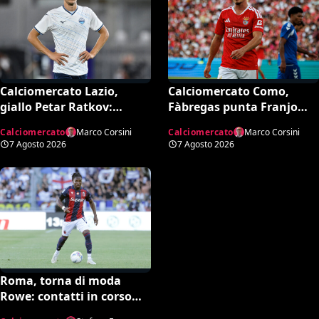
Calciomercato Lazio,
Calciomercato Como,
giallo Petar Ratkov:
Fàbregas punta Franjo
l’offerta della Dinamo
Ivanović per l’attacco: il
Calciomercato
Marco Corsini
Calciomercato
Marco Corsini
Mosca e la smentita
punto sulla trattativa
7 Agosto 2026
7 Agosto 2026
dell’agente
Roma, torna di moda
Rowe: contatti in corso
con il Bologna