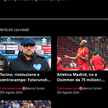
Articoli correlati
Torino, rivoluzione a
Atletico Madrid, no a
centrocampo: Folorunsho
Osimhen da 75 milioni:
e Sulemana in cima alla
spunta l’offerta del
Calciomercato
Marco Corsini
Calciomercato
Marco Corsini
lista di Petrachi
Tottenham
5 Agosto 2026
5 Agosto 2026