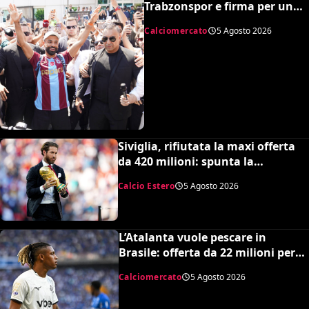
Trabzonspor e firma per una
cifra monstre
Calciomercato
5 Agosto 2026
Siviglia, rifiutata la maxi offerta
da 420 milioni: spunta la
spiazzante clausola “anti-Ramos”
Calcio Estero
5 Agosto 2026
L’Atalanta vuole pescare in
Brasile: offerta da 22 milioni per
Danilo, il Botafogo ne vuole 35
Calciomercato
5 Agosto 2026