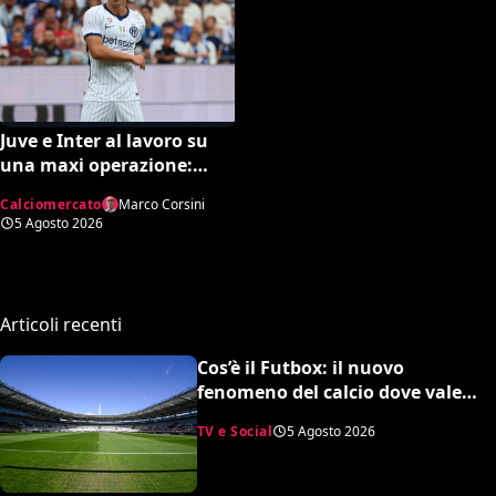
Juve e Inter al lavoro su
una maxi operazione:
Nico Gonzalez in
Calciomercato
Marco Corsini
nerazzurro, Frattesi a
5 Agosto 2026
Torino
Articoli recenti
Cos’è il Futbox: il nuovo
fenomeno del calcio dove vale
quasi tutto e scoppiano le risse
TV e Social
5 Agosto 2026