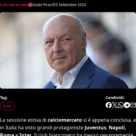
Calciomercato
Giulio Piras
3 Settembre 2024
Tag:
Condividi:
Inter
La sessione estiva di
calciomercato
si è appena conclusa, e
in Italia ha visto grandi protagoniste
Juventus
,
Napoli,
Roma
e
Inter
. Il club bianconero ha messo pesantemente