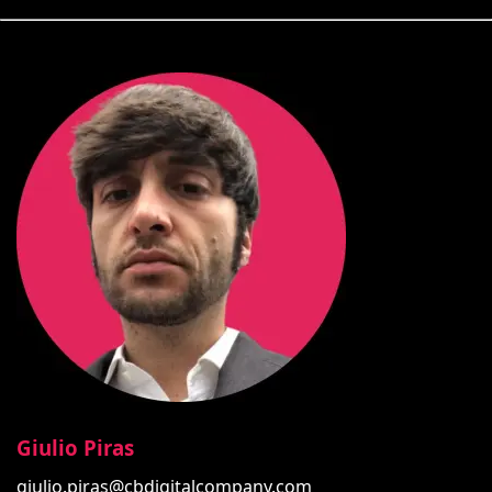
Giulio Piras
giulio.piras@cbdigitalcompany.com