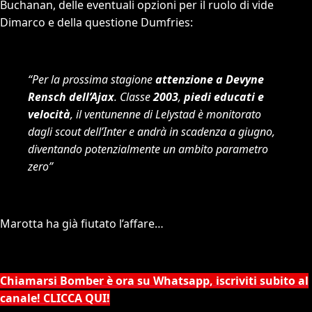
Buchanan, delle eventuali opzioni per il ruolo di vide
Dimarco e della questione Dumfries:
“Per la prossima stagione
attenzione a Devyne
Rensch dell’Ajax
. Classe
2003
,
piedi educati e
velocità
, il ventunenne di Lelystad è monitorato
dagli scout dell’Inter e andrà in scadenza a giugno,
diventando potenzialmente un ambito parametro
zero”
Marotta ha già fiutato l’affare…
Chiamarsi Bomber è ora su Whatsapp, iscriviti subito al
canale! CLICCA QUI!