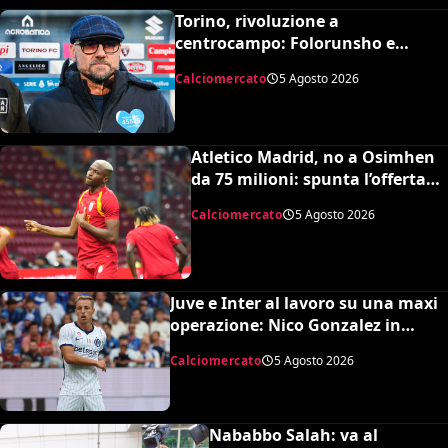
Torino, rivoluzione a
centrocampo: Folorunsho e
Sulemana in cima alla lista di
Calciomercato
5 Agosto 2026
Petrachi
Atletico Madrid, no a Osimhen
da 75 milioni: spunta l’offerta
del Tottenham
Calciomercato
5 Agosto 2026
Juve e Inter al lavoro su una maxi
operazione: Nico Gonzalez in
nerazzurro, Frattesi a Torino
Calciomercato
5 Agosto 2026
Nababbo Salah: va al