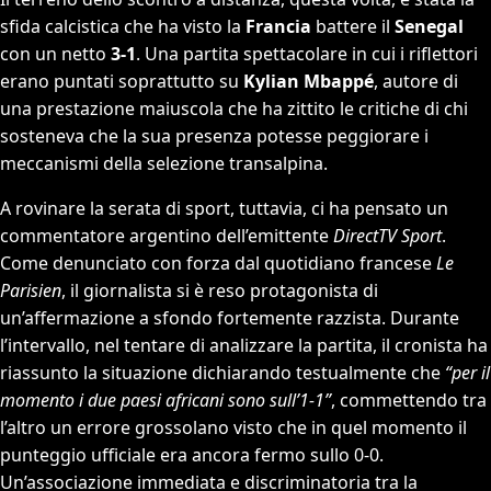
sfida calcistica che ha visto la
Francia
battere il
Senegal
con un netto
3-1
. Una partita spettacolare in cui i riflettori
erano puntati soprattutto su
Kylian Mbappé
, autore di
una prestazione maiuscola che ha zittito le critiche di chi
sosteneva che la sua presenza potesse peggiorare i
meccanismi della selezione transalpina.
A rovinare la serata di sport, tuttavia, ci ha pensato un
commentatore argentino dell’emittente
DirectTV Sport
.
Come denunciato con forza dal quotidiano francese
Le
Parisien
, il giornalista si è reso protagonista di
un’affermazione a sfondo fortemente razzista. Durante
l’intervallo, nel tentare di analizzare la partita, il cronista ha
riassunto la situazione dichiarando testualmente che
“per il
momento i due paesi africani sono sull’1-1”
, commettendo tra
l’altro un errore grossolano visto che in quel momento il
punteggio ufficiale era ancora fermo sullo 0-0.
Un’associazione immediata e discriminatoria tra la