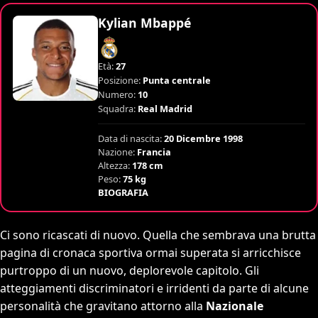
Kylian Mbappé
Età:
27
Posizione:
Punta centrale
Numero:
10
Squadra:
Real Madrid
Data di nascita:
20 Dicembre 1998
Nazione:
Francia
Altezza:
178 cm
Peso:
75 kg
BIOGRAFIA
Ci sono ricascati di nuovo. Quella che sembrava una brutta
pagina di cronaca sportiva ormai superata si arricchisce
purtroppo di un nuovo, deplorevole capitolo. Gli
atteggiamenti discriminatori e irridenti da parte di alcune
personalità che gravitano attorno alla
Nazionale