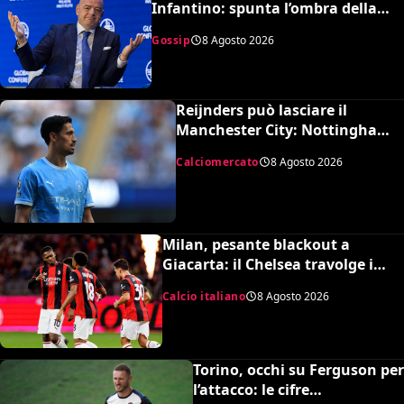
Infantino: spunta l’ombra della
presunta amante pagata dalla
Gossip
8 Agosto 2026
UEFA
Reijnders può lasciare il
Manchester City: Nottingham
Forest in pressing
Calciomercato
8 Agosto 2026
Milan, pesante blackout a
Giacarta: il Chelsea travolge i
rossoneri 3-0 in amichevole
Calcio italiano
8 Agosto 2026
Torino, occhi su Ferguson per
l’attacco: le cifre