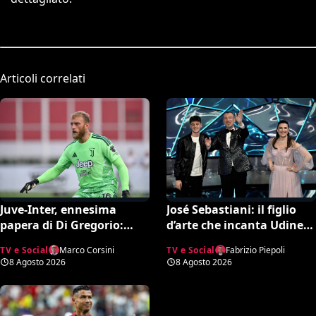
Articoli correlati
Juve-Inter, ennesima
José Sebastiani: il figlio
papera di Di Gregorio:
d’arte che incanta Udine.
esplode la bufera su X e il
A lui si deve il successo del
TV e Social
Marco Corsini
TV e Social
Fabrizio Piepoli
web chiede un nuovo
Festival di Sanremo, ora
8 Agosto 2026
8 Agosto 2026
portiere
sogna il debutto in Serie A