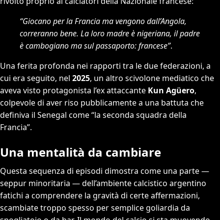
rivolto proprio ai calciatori della Nazionale francese:
“Giocano per la Francia ma vengono dall’Angola,
correranno bene. La loro madre è nigeriana, il padre
è cambogiano ma sul passaporto: francese”
.
Una ferita profonda nei rapporti tra le due federazioni, a
cui era seguito, nel
2025
, un altro scivolone mediatico che
aveva visto protagonista l’ex attaccante
Kun Agüero
,
colpevole di aver riso pubblicamente a una battuta che
definiva il Senegal come “la seconda squadra della
Francia”.
Una mentalità da cambiare
Questa sequenza di episodi dimostra come una parte —
seppur minoritaria — dell’ambiente calcistico argentino
fatichi a comprendere la gravità di certe affermazioni,
scambiate troppo spesso per semplice goliardia da
spogliatoio o da bar. Il mondo del calcio si sta muovendo