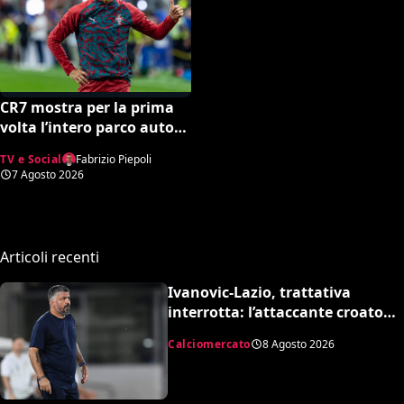
CR7 mostra per la prima
volta l’intero parco auto
della sua collezione. Gli
TV e Social
Fabrizio Piepoli
esperti stimano il valore
7 Agosto 2026
complessivo ed è da urlo
Articoli recenti
Ivanovic-Lazio, trattativa
interrotta: l’attaccante croato
rifiuta il trasferimento
Calciomercato
8 Agosto 2026