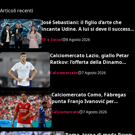
Articoli recenti
José Sebastiani: il figlio d’arte che
incanta Udine. A lui si deve il successo
del Festival di Sanremo, ora sogna il
TV e Social
8 Agosto 2026
debutto in Serie A
Calciomercato Lazio, giallo Petar
Ratkov: l’offerta della Dinamo
Mosca e la smentita dell’agente
Calciomercato
7 Agosto 2026
Calciomercato Como, Fàbregas
punta Franjo Ivanović per
l’attacco: il punto sulla trattativa
Calciomercato
7 Agosto 2026
Roma, torna di moda Rowe: