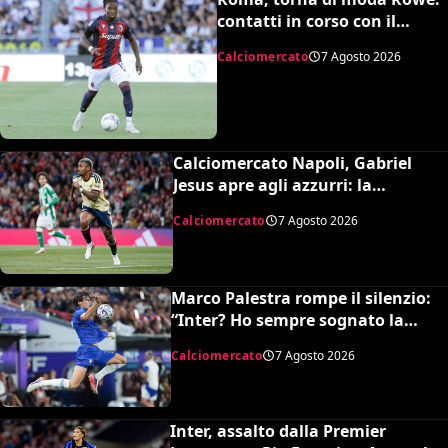
contatti in corso con il
Bologna
Calciomercato
7 Agosto 2026
Calciomercato Napoli, Gabriel
Jesus apre agli azzurri: la
situazione e il prezzo dell’Arsenal
Calciomercato
7 Agosto 2026
Marco Palestra rompe il silenzio:
“Inter? Ho sempre sognato la
Premier League e il Chelsea”
Calciomercato
7 Agosto 2026
Inter, assalto dalla Premier