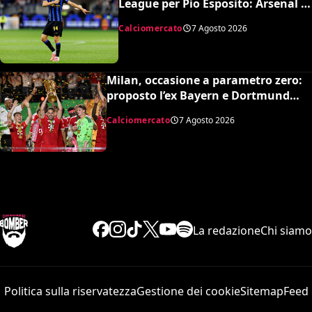
League per Pio Esposito: Arsenal e
United pronti al maxi rilancio
Calciomercato
7 Agosto 2026
Milan, occasione a parametro zero:
proposto l’ex Bayern e Dortmund
Raphaël Guerreiro per il nuovo
Calciomercato
7 Agosto 2026
modulo
La redazione
Chi siamo
Politica sulla riservatezza
Gestione dei cookie
Sitemap
Feed