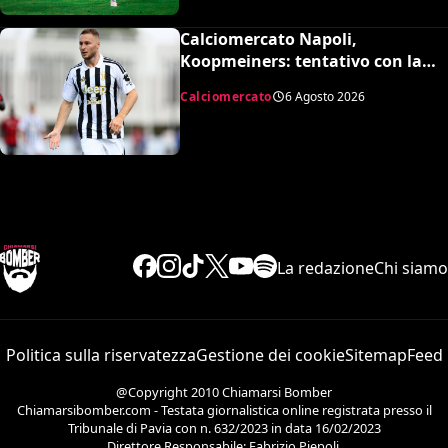
Calciomercato Napoli,
Koopmeiners: tentativo con la
Juventus, la cifra per chiudere
Calciomercato
6 Agosto 2026
La redazione
Chi siamo
Politica sulla riservatezza
Gestione dei cookie
Sitemap
Feed
@Copyright 2010 Chiamarsi Bomber
Chiamarsibomber.com - Testata giornalistica online registrata presso il
Tribunale di Pavia con n. 632/2023 in data 16/02/2023
Direttore Responsabile: Fabrizio Piepoli.