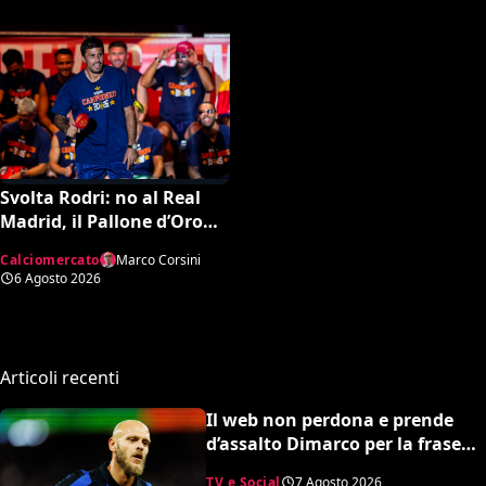
Svolta Rodri: no al Real
Madrid, il Pallone d’Oro
dice sì al Barcellona per 50
Calciomercato
Marco Corsini
milioni
6 Agosto 2026
Articoli recenti
Il web non perdona e prende
d’assalto Dimarco per la frase
su Baresi (VIDEO)
TV e Social
7 Agosto 2026