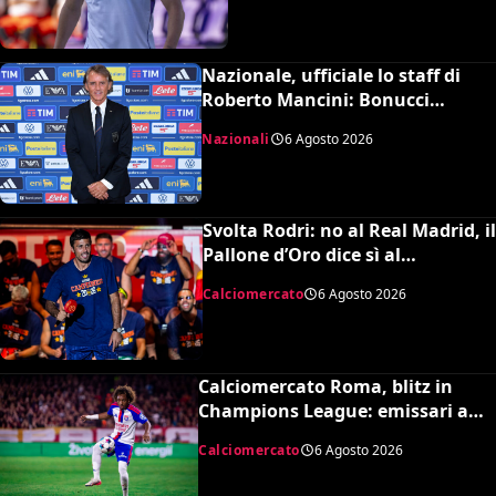
Nazionale, ufficiale lo staff di
Roberto Mancini: Bonucci
collaboratore, Bollini vice
Nazionali
6 Agosto 2026
Svolta Rodri: no al Real Madrid, il
Pallone d’Oro dice sì al
Barcellona per 50 milioni
Calciomercato
6 Agosto 2026
Calciomercato Roma, blitz in
Champions League: emissari a
Lione per Malick Fofana
Calciomercato
6 Agosto 2026