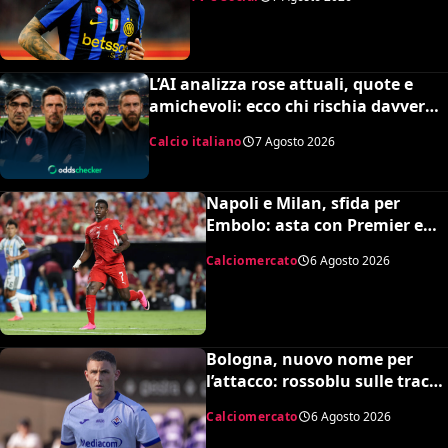
L’AI analizza rose attuali, quote e
amichevoli: ecco chi rischia davvero
di retrocedere. C’è anche
Calcio italiano
7 Agosto 2026
un’insospettabile
Napoli e Milan, sfida per
Embolo: asta con Premier e
MLS, il prezzo
Calciomercato
6 Agosto 2026
Bologna, nuovo nome per
l’attacco: rossoblu sulle tracce
di Piccoli
Calciomercato
6 Agosto 2026