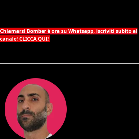
Chiamarsi Bomber è ora su Whatsapp, iscriviti subito al
canale! CLICCA QUI!