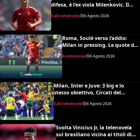
difesa, è l’ex viola Milenkovic. Il
Nottingham chiede quasi 30
Calciomercato
6 Agosto 2026
milioni
Roma, Soulé verso l’addio:
Milan in pressing. Le quote dei
bookmakers
Scommesse
6 Agosto 2026
Milan, Inter e Juve: 3 big e lo
stesso obiettivo, Circati del
Parma. La richiesta è di 35 milioni
Calciomercato
6 Agosto 2026
Svolta Vinicius Jr, la telenovela
sul brasiliano vicina ai titoli di