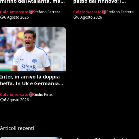
mirino dell’Atalanta, ma
passo dal rinnovo: i
per Fabregas non è in
dettagli dell’accordo
Calciomercato
Stefano Ferrera
Calciomercato
Stefano Ferrera
uscita
6 Agosto 2026
6 Agosto 2026
Inter, in arrivo la doppia
beffa. In Uk e Germania
sicuri: “Romero all’Atletico
Calciomercato
Giulio Piras
e Diaby al Bayer”
6 Agosto 2026
Articoli recenti