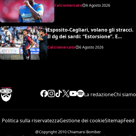
coda: accordo monstre
Calciomercato
6 Agosto 2026
Esposito-Cagliari, volano gli stracci.
Il dg dei sardi: “Estorsione”. E
l’agente risponde in maniera
Calciomercato
6 Agosto 2026
durissima
La redazione
Chi siamo
Politica sulla riservatezza
Gestione dei cookie
Sitemap
Feed
@Copyright 2010 Chiamarsi Bomber