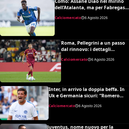
Como: Assane Diao nel mirino
dell’Atalanta, ma per Fabregas
non è in uscita
Calciomercato
6 Agosto 2026
Roma, Pellegrini a un passo
dal rinnovo: i dettagli
dell’accordo
Calciomercato
6 Agosto 2026
Inter, in arrivo la doppia beffa. In
Uk e Germania sicuri: “Romero
all’Atletico e Diaby al Bayer”
Calciomercato
6 Agosto 2026
Juventus, nome nuovo per la