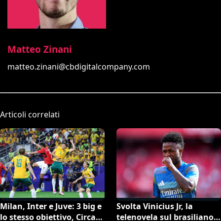
Matteo Zinani
matteo.zinani@cbdigitalcompany.com
Articoli correlati
Milan, Inter e Juve: 3 big e
Svolta Vinicius Jr, la
lo stesso obiettivo, Circati
telenovela sul brasiliano