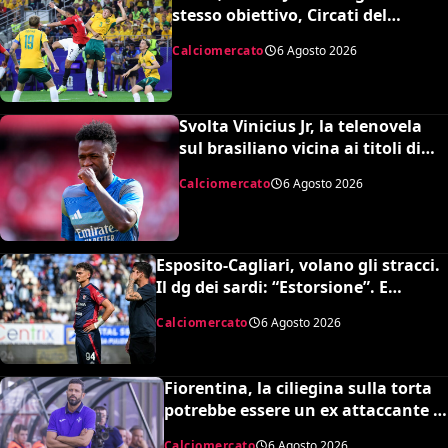
stesso obiettivo, Circati del
Parma. La richiesta è di 35 milioni
Calciomercato
6 Agosto 2026
Svolta Vinicius Jr, la telenovela
sul brasiliano vicina ai titoli di
coda: accordo monstre
Calciomercato
6 Agosto 2026
Esposito-Cagliari, volano gli stracci.
Il dg dei sardi: “Estorsione”. E
l’agente risponde in maniera
Calciomercato
6 Agosto 2026
durissima
Fiorentina, la ciliegina sulla torta
potrebbe essere un ex attaccante di
Grosso: occhi su Pinamonti
Calciomercato
6 Agosto 2026