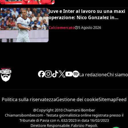
Juve e Inter al lavoro su una maxi
operazione: Nico Gonzalez in
nerazzurro, Frattesi a Torino
Calciomercato
5 Agosto 2026
La redazione
Chi siamo
Politica sulla riservatezza
Gestione dei cookie
Sitemap
Feed
@Copyright 2010 Chiamarsi Bomber
Chiamarsibomber.com - Testata giornalistica online registrata presso il
Tribunale di Pavia con n. 632/2023 in data 16/02/2023
Direttore Responsabile: Fabrizio Piepoli.