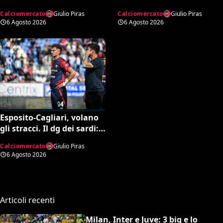
del Parma. La richiesta è
vicina ai titoli di coda:
Calciomercato
Giulio Piras
Calciomercato
Giulio Piras
di 35 milioni
accordo monstre
6 Agosto 2026
6 Agosto 2026
Esposito-Cagliari, volano
gli stracci. Il dg dei sardi:
“Estorsione”. E l’agente
Calciomercato
Giulio Piras
risponde in maniera
6 Agosto 2026
durissima
Articoli recenti
Milan, Inter e Juve: 3 big e lo