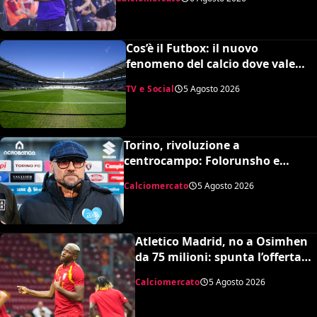
Cos’è il Futbox: il nuovo
fenomeno del calcio dove vale
quasi tutto e scoppiano le risse
TV e Social
5 Agosto 2026
Torino, rivoluzione a
centrocampo: Folorunsho e
Sulemana in cima alla lista di
Calciomercato
5 Agosto 2026
Petrachi
Atletico Madrid, no a Osimhen
da 75 milioni: spunta l’offerta
del Tottenham
Calciomercato
5 Agosto 2026