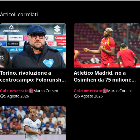
Articoli correlati
Torino, rivoluzione a
Atletico Madrid, no a
centrocampo: Folorunsho
Osimhen da 75 milioni:
e Sulemana in cima alla
spunta l’offerta del
Calciomercato
Marco Corsini
Calciomercato
Marco Corsini
lista di Petrachi
Tottenham
5 Agosto 2026
5 Agosto 2026