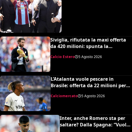
Siviglia, rifiutata la maxi offerta
da 420 milioni: spunta la
spiazzante clausola “anti-Ramos”
Calcio Estero
5 Agosto 2026
L’Atalanta vuole pescare in
Brasile: offerta da 22 milioni per
Danilo, il Botafogo ne vuole 35
Calciomercato
5 Agosto 2026
Inter, anche Romero sta per
saltare? Dalla Spagna: “Vuole
l’Atletico”