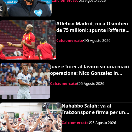
Calciomercato
5 Agosto 2026
Petrachi
Atletico Madrid, no a Osimhen
da 75 milioni: spunta l’offerta
del Tottenham
Calciomercato
5 Agosto 2026
Juve e Inter al lavoro su una maxi
operazione: Nico Gonzalez in
nerazzurro, Frattesi a Torino
Calciomercato
5 Agosto 2026
Nababbo Salah: va al
Trabzonspor e firma per una
cifra monstre
Calciomercato
5 Agosto 2026