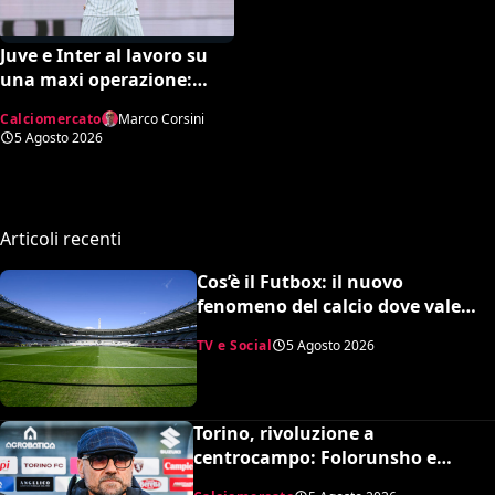
Juve e Inter al lavoro su
una maxi operazione:
Nico Gonzalez in
Calciomercato
Marco Corsini
nerazzurro, Frattesi a
5 Agosto 2026
Torino
Articoli recenti
Cos’è il Futbox: il nuovo
fenomeno del calcio dove vale
quasi tutto e scoppiano le risse
TV e Social
5 Agosto 2026
Torino, rivoluzione a
centrocampo: Folorunsho e
Sulemana in cima alla lista di