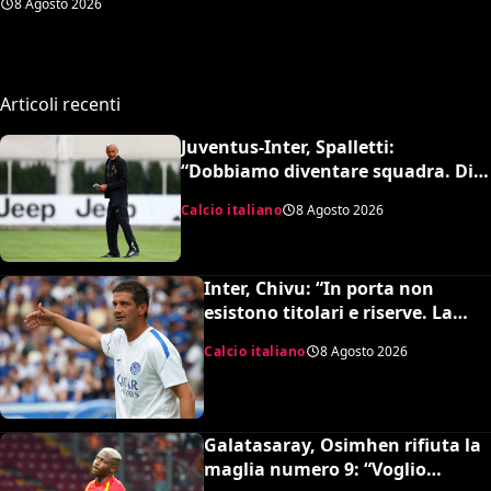
8 Agosto 2026
del Borussia Dortmund
Articoli recenti
Juventus-Inter, Spalletti:
“Dobbiamo diventare squadra. Di
Gregorio? Cose che possono
Calcio italiano
8 Agosto 2026
capitare”
Inter, Chivu: “In porta non
esistono titolari e riserve. La
Juve è forte dirà la sua”
Calcio italiano
8 Agosto 2026
Galatasaray, Osimhen rifiuta la
maglia numero 9: “Voglio