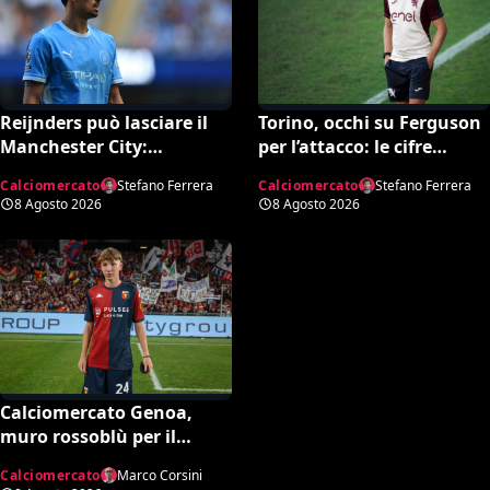
Reijnders può lasciare il
Torino, occhi su Ferguson
Manchester City:
per l’attacco: le cifre
Nottingham Forest in
dell’operazione
Calciomercato
Stefano Ferrera
Calciomercato
Stefano Ferrera
pressing
8 Agosto 2026
8 Agosto 2026
Calciomercato Genoa,
muro rossoblù per il
talento Scaglione: no
Calciomercato
Marco Corsini
all’offerta da un milione