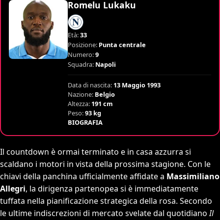
Romelu Lukaku
Età:
33
Posizione:
Punta centrale
Numero:
9
Squadra:
Napoli
Data di nascita:
13 Maggio 1993
Nazione:
Belgio
Altezza:
191 cm
Peso:
93 kg
BIOGRAFIA
Il countdown è ormai terminato e in casa azzurra si
scaldano i motori in vista della prossima stagione. Con le
chiavi della panchina ufficialmente affidate a
Massimiliano
Allegri
, la dirigenza partenopea si è immediatamente
tuffata nella pianificazione strategica della rosa. Secondo
le ultime indiscrezioni di mercato svelate dal quotidiano
Il