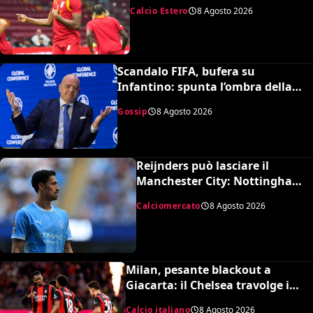
continuare con il 45”
Calcio Estero
8 Agosto 2026
Scandalo FIFA, bufera su
Infantino: spunta l’ombra della
presunta amante pagata dalla
Gossip
8 Agosto 2026
UEFA
Reijnders può lasciare il
Manchester City: Nottingham
Forest in pressing
Calciomercato
8 Agosto 2026
Milan, pesante blackout a
Giacarta: il Chelsea travolge i
rossoneri 3-0 in amichevole
Calcio italiano
8 Agosto 2026