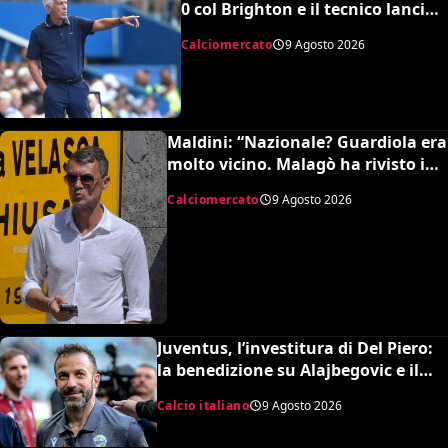
0 col Brighton e il tecnico lancia
l’allarme mercato
Calciomercato
9 Agosto 2026
Maldini: “Nazionale? Guardiola era
molto vicino. Malagò ha rivisto i
patti, dovevo dimettermi”
Calciomercato
9 Agosto 2026
Juventus, l’investitura di Del Piero:
la benedizione su Alajbegovic e il
fattore Spalletti per il ritorno in alto
Calcio italiano
9 Agosto 2026