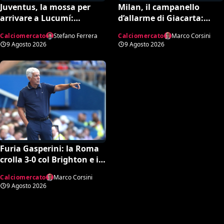
Juventus, la mossa per
Milan, il campanello
arrivare a Lucumí:
d’allarme di Giacarta:
possibile inserimento di
scatta l’ora delle uscite per
Calciomercato
Stefano Ferrera
Calciomercato
Marco Corsini
Cabal come contropartita
sbloccare Inacio e
9 Agosto 2026
9 Agosto 2026
Hojbjerg
Furia Gasperini: la Roma
crolla 3-0 col Brighton e il
tecnico lancia l’allarme
Calciomercato
Marco Corsini
mercato
9 Agosto 2026