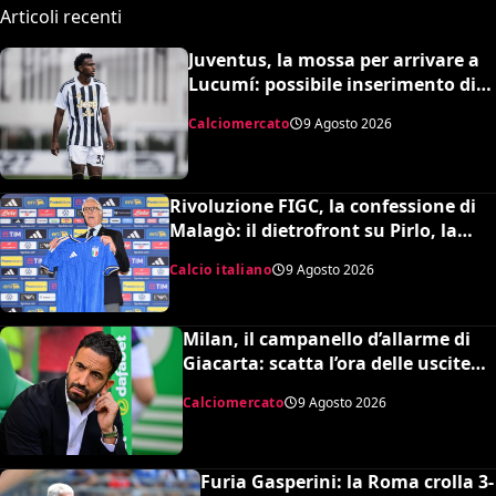
Articoli recenti
Juventus, la mossa per arrivare a
Lucumí: possibile inserimento di
Cabal come contropartita
Calciomercato
9 Agosto 2026
Rivoluzione FIGC, la confessione di
Malagò: il dietrofront su Pirlo, la
scelta Mancini e il nuovo volto
Calcio italiano
9 Agosto 2026
dell’Italia
Milan, il campanello d’allarme di
Giacarta: scatta l’ora delle uscite
per sbloccare Inacio e Hojbjerg
Calciomercato
9 Agosto 2026
Furia Gasperini: la Roma crolla 3-