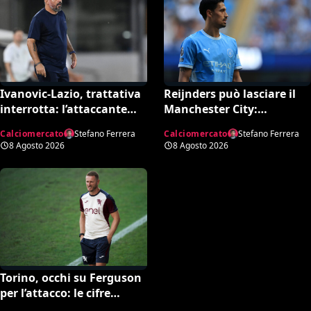
Ivanovic-Lazio, trattativa
Reijnders può lasciare il
interrotta: l’attaccante
Manchester City:
croato rifiuta il
Nottingham Forest in
Calciomercato
Stefano Ferrera
Calciomercato
Stefano Ferrera
trasferimento
pressing
8 Agosto 2026
8 Agosto 2026
Torino, occhi su Ferguson
per l’attacco: le cifre
dell’operazione