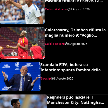
esistono titolari e riserve. La
Juve è forte dirà la sua”
Calcio italiano
8 Agosto 2026
Galatasaray, Osimhen rifiuta la
maglia numero 9: “Voglio
continuare con il 45”
Calcio Estero
8 Agosto 2026
Scandalo FIFA, bufera su
Infantino: spunta l’ombra della
presunta amante pagata dalla
Gossip
8 Agosto 2026
UEFA
Reijnders può lasciare il
Manchester City: Nottingham
Forest in pressing