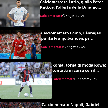
Calciomercato Lazio, giallo Petar
Ratkov: l’offerta della Dinamo
Mosca e la smentita dell’agente
Calciomercato
7 Agosto 2026
Calciomercato Como, Fàbregas
punta Franjo Ivanović per
l’attacco: il punto sulla trattativa
Calciomercato
7 Agosto 2026
Roma, torna di moda Rowe:
contatti in corso con il
Bologna
Calciomercato
7 Agosto 2026
Calciomercato Napoli, Gabriel