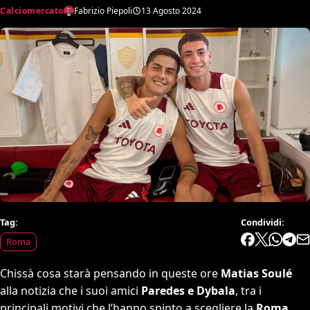
Calciomercato
Fabrizio Piepoli
13 Agosto 2024
Tag:
Condividi:
Roma
Chissà cosa starà pensando in queste ore
Matias Soulé
alla notizia che i suoi amici
Paredes e Dybala
, tra i
principali motivi che l’hanno spinto a scegliere la
Roma
,