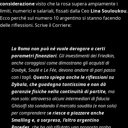
considerazione
visto che la rosa supera ampiamente i
limiti, numerici e salariali, fissati dalla Ceo
Lina Souloukou
.
Ecco perché sul numero 10 argentino si stanno facendo
delle riflessioni. Scrive il Corriere:
La Roma non può né vuole derogare a certi
parametri finanziari
. Gli investimenti dei Friedkin,
anche coraggiosi come dimostrano gli acquisti di
Dovbyk, Soulé e Le Fée, devono andare di pari passo
con i tagli.
Questo spiega anche le riflessioni su
Dybala, che guadagna tantissimo e non dà
garanzie fisiche nella continuità di partite,
ma
non solo: attraverso alcuni intermediari di fiducia
Ghisolfi sta sondando il mercato saudita (e non solo)
per comprendere s
e riesce a piazzare anche
Smalling e, a sorpresa, l’altro argentino
Paredes,
che ha già rifiutato una proposta araba