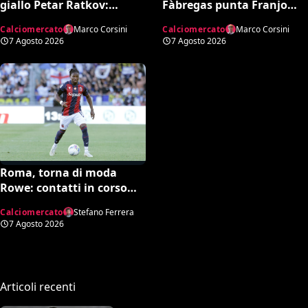
giallo Petar Ratkov:
Fàbregas punta Franjo
l’offerta della Dinamo
Ivanović per l’attacco: il
Calciomercato
Marco Corsini
Calciomercato
Marco Corsini
Mosca e la smentita
punto sulla trattativa
7 Agosto 2026
7 Agosto 2026
dell’agente
Roma, torna di moda
Rowe: contatti in corso
con il Bologna
Calciomercato
Stefano Ferrera
7 Agosto 2026
Articoli recenti