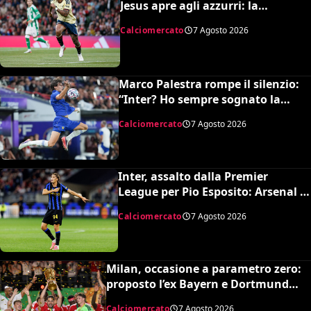
Jesus apre agli azzurri: la
situazione e il prezzo dell’Arsenal
Calciomercato
7 Agosto 2026
Marco Palestra rompe il silenzio:
“Inter? Ho sempre sognato la
Premier League e il Chelsea”
Calciomercato
7 Agosto 2026
Inter, assalto dalla Premier
League per Pio Esposito: Arsenal e
United pronti al maxi rilancio
Calciomercato
7 Agosto 2026
Milan, occasione a parametro zero:
proposto l’ex Bayern e Dortmund
Raphaël Guerreiro per il nuovo
Calciomercato
7 Agosto 2026