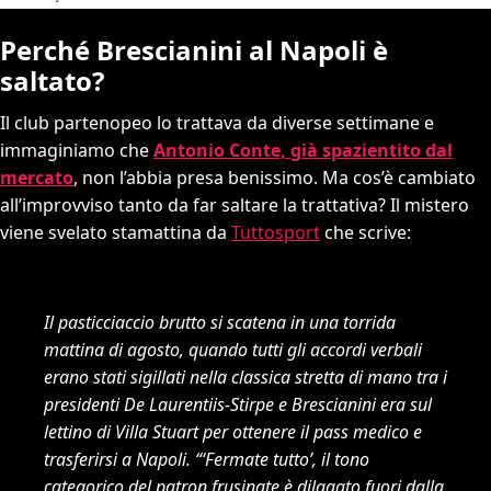
Perché Brescianini al Napoli è
saltato?
Il club partenopeo lo trattava da diverse settimane e
immaginiamo che
Antonio Conte, già spazientito dal
mercato
,
non l’abbia presa benissimo. Ma cos’è cambiato
all’improvviso tanto da far saltare la trattativa? Il mistero
viene svelato stamattina da
Tuttosport
che scrive:
Il pasticciaccio brutto si scatena in una torrida
mattina di agosto, quando tutti gli accordi verbali
erano stati sigillati nella classica stretta di mano tra i
presidenti De Laurentiis-Stirpe e Brescianini era sul
lettino di Villa Stuart per ottenere il pass medico e
trasferirsi a Napoli. “‘Fermate tutto’, il tono
categorico del patron frusinate è dilagato fuori dalla