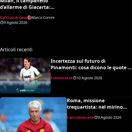
Milan, il campanello
d’allarme di Giacarta:
scatta l’ora delle uscite per
Calciomercato
Marco Corsini
sbloccare Inacio e
9 Agosto 2026
Hojbjerg
Articoli recenti
Incertezza sul futuro di
Pinamonti: cosa dicono le quote e
la squadra in pole per il bomber
Scommesse
10 Agosto 2026
Roma, missione
trequartista: nel mirino
Rodrigo Mora
Calciomercato
9 Agosto 2026