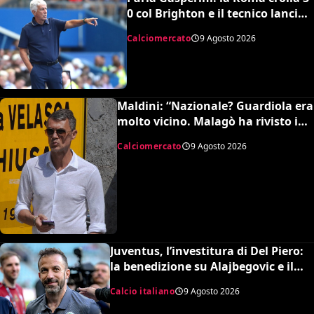
0 col Brighton e il tecnico lancia
l’allarme mercato
Calciomercato
9 Agosto 2026
Maldini: “Nazionale? Guardiola era
molto vicino. Malagò ha rivisto i
patti, dovevo dimettermi”
Calciomercato
9 Agosto 2026
Juventus, l’investitura di Del Piero:
la benedizione su Alajbegovic e il
fattore Spalletti per il ritorno in alto
Calcio italiano
9 Agosto 2026