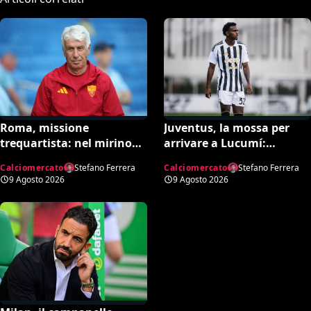
Roma, missione
Juventus, la mossa per
trequartista: nel mirino
arrivare a Lucumí:
Rodrigo Mora
possibile inserimento di
Calciomercato
Stefano Ferrera
Calciomercato
Stefano Ferrera
Cabal come contropartita
9 Agosto 2026
9 Agosto 2026