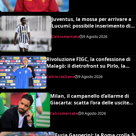
Juventus, la mossa per arrivare a
Lucumí: possibile inserimento di
Cabal come contropartita
Calciomercato
9 Agosto 2026
Rivoluzione FIGC, la confessione di
Malagò: il dietrofront su Pirlo, la
scelta Mancini e il nuovo volto
Calcio italiano
9 Agosto 2026
dell’Italia
Milan, il campanello d’allarme di
Giacarta: scatta l’ora delle uscite
per sbloccare Inacio e Hojbjerg
Calciomercato
9 Agosto 2026
Furia Gasperini: la Roma crolla 3-