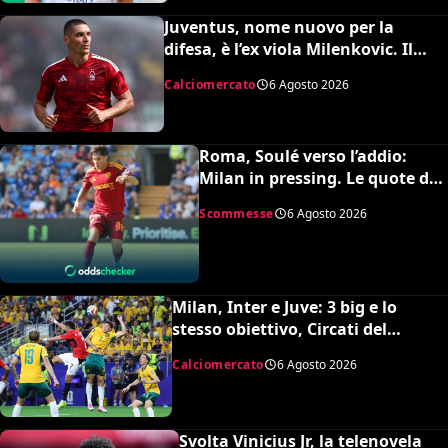
Juventus, nome nuovo per la
difesa, è l’ex viola Milenkovic. Il
Nottingham chiede quasi 30
Calciomercato
6 Agosto 2026
milioni
Roma, Soulé verso l’addio:
Milan in pressing. Le quote dei
bookmakers
Scommesse
6 Agosto 2026
Milan, Inter e Juve: 3 big e lo
stesso obiettivo, Circati del
Parma. La richiesta è di 35 milioni
Calciomercato
6 Agosto 2026
Svolta Vinicius Jr, la telenovela