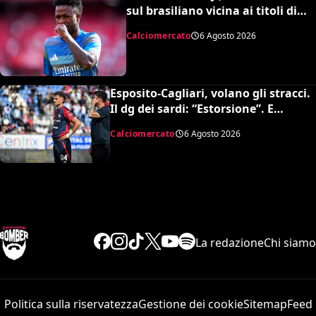
sul brasiliano vicina ai titoli di
coda: accordo monstre
Calciomercato
6 Agosto 2026
Esposito-Cagliari, volano gli stracci.
Il dg dei sardi: “Estorsione”. E
l’agente risponde in maniera
Calciomercato
6 Agosto 2026
durissima
La redazione
Chi siamo
Politica sulla riservatezza
Gestione dei cookie
Sitemap
Feed