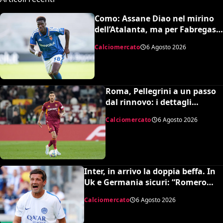
Como: Assane Diao nel mirino
dell’Atalanta, ma per Fabregas
non è in uscita
Calciomercato
6 Agosto 2026
Roma, Pellegrini a un passo
dal rinnovo: i dettagli
dell’accordo
Calciomercato
6 Agosto 2026
Inter, in arrivo la doppia beffa. In
Uk e Germania sicuri: “Romero
all’Atletico e Diaby al Bayer”
Calciomercato
6 Agosto 2026