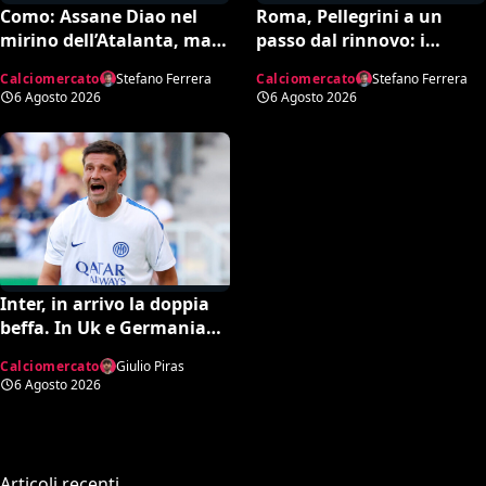
Como: Assane Diao nel
Roma, Pellegrini a un
mirino dell’Atalanta, ma
passo dal rinnovo: i
per Fabregas non è in
dettagli dell’accordo
Calciomercato
Stefano Ferrera
Calciomercato
Stefano Ferrera
uscita
6 Agosto 2026
6 Agosto 2026
Inter, in arrivo la doppia
beffa. In Uk e Germania
sicuri: “Romero all’Atletico
Calciomercato
Giulio Piras
e Diaby al Bayer”
6 Agosto 2026
Articoli recenti